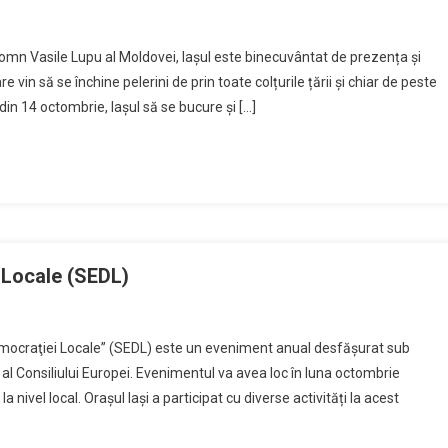
Domn Vasile Lupu al Moldovei, Iașul este binecuvântat de prezența și
vin să se închine pelerini de prin toate colțurile țării și chiar de peste
 din 14 octombrie, Iașul să se bucure și […]
Locale (SEDL)
craţiei Locale” (SEDL) este un eveniment anual desfăşurat sub
al Consiliului Europei. Evenimentul va avea loc în luna octombrie
nivel local. Orașul Iași a participat cu diverse activități la acest