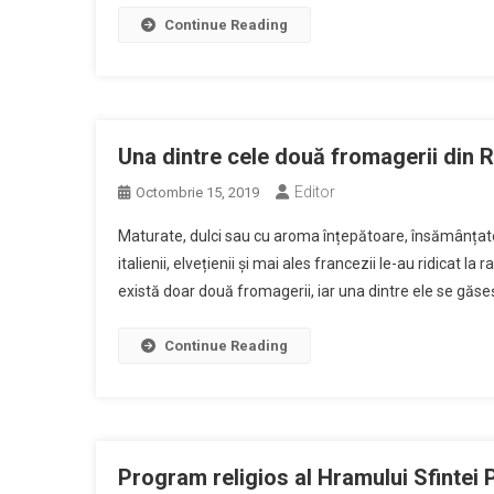
Continue Reading
Una dintre cele două fromagerii din R
Editor
Octombrie 15, 2019
Maturate, dulci sau cu aroma înțepătoare, însămânțate
italienii, elvețienii și mai ales francezii le-au ridicat la 
există doar două fromagerii, iar una dintre ele se găseșt
Continue Reading
Program religios al Hramului Sfintei