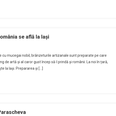
omânia se află la Iași
 cu mucegai nobil, brânzeturile artizanale sunt preparate pe care
rang de artă și al caror gust încep să-l prindă și românii. La noi în țară,
e la Iași. Prepararea și […]
 Parascheva