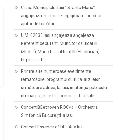
Creșa Municipiului Iași ” Sfânta Maria”
angajeaza infirmiere, îngrijitoare, bucătar,
ajutor de bucătar
U.M. 02033 Iasi angajeaza angajeaza
Referent debutant, Muncitor calificat III
(Sudor), Muncitor calificat III (Electrician),
Inginer gr. II
Printre alte numeroase evenimente
remarcabile, programul cultural al zilelor
următoare aduce, la Iasi, în atenția publicului
nu mai puțin de trei premiere teatrale
Concert BEethoven ROCKs – Orchestra
Simfonică București la Iasi
Concert Essence of DELIA la Iasi