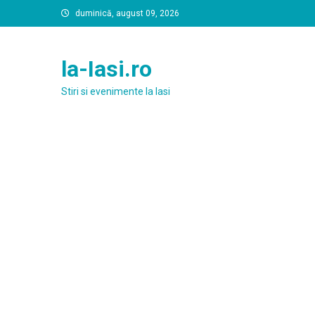
Skip
duminică, august 09, 2026
to
content
la-Iasi.ro
Stiri si evenimente la Iasi