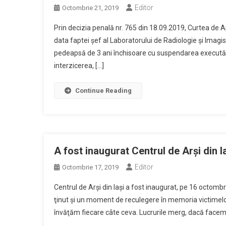
Editor
Octombrie 21, 2019
Prin decizia penală nr. 765 din 18.09.2019, Curtea d
data faptei șef al Laboratorului de Radiologie și Imagist
pedeapsă de 3 ani închisoare cu suspendarea executăr
interzicerea, […]
Continue Reading
A fost inaugurat Centrul de Arşi din I
Editor
Octombrie 17, 2019
Centrul de Arşi din Iaşi a fost inaugurat, pe 16 octombri
ţinut şi un moment de reculegere în memoria victimelor
învăţăm fiecare câte ceva. Lucrurile merg, dacă facem 