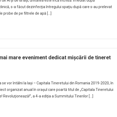
de Arşi de la Iaşi, unitatea este încă închisă. Imediat după
clinică, s-a făcut dezinfecţia întregului spaţiu după care s-au prelevat
e probe de pe filtrele de apă […]
 mai mare eveniment dedicat mişcării de tineret
 se vor întâlni la Iaşi – Capitala Tineretului din Romania 2019-2020, în
oiect organizat anual în oraşul care poartă titul de „Capitala Tineretului
 Revoluţionează!”, a 4-a ediţia a Summitului Tinerilor […]