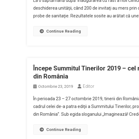
La o săptămână după inaugurarea cu fast a noii Clinicii 
deschiderea unităţii, când 200 de invitaţi au mers prin 
probe de sanitaţie. Rezultatele sosite au arătat că unel
Continue Reading
Începe Summitul Tinerilor 2019 – cel
din România
Editor
Octombrie 23, 2019
În perioada 23 – 27 octombrie 2019, tinerii din România
cadrul celei de-a patra ediţii a Summitului Tinerilor, pr
din România”. Sub egida sloganului „Imaginează! Crede!
Continue Reading