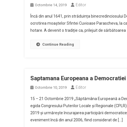
Editor
Octombrie 14, 2019
Încă din anul 1641, prin străduința binecredinciosului 
ocrotirea moaștelor Sfintei Cuvioase Parascheva, la care 
hotare. A devenit o tradiție ca, prilejuit de sărbătoarea
Continue Reading
Saptamana Europeana a Democratiei 
Editor
Octombrie 10, 2019
15 – 21 Octombrie 2019 „Săptămâna Europeană a Demo
egida Congresului Puterilor Locale şi Regionale (CPLR) 
2019 şi urmăreşte încurajarea participării democratice la 
eveniment încă din anul 2006, fiind considerat de […]