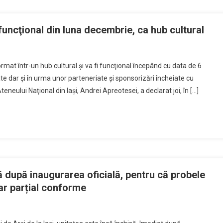
uncţional din luna decembrie, ca hub cultural
ormat într-un hub cultural şi va fi funcţional începând cu data de 6
ate dar şi în urma unor parteneriate şi sponsorizări încheiate cu
neului Naţional din Iaşi, Andrei Apreotesei, a declarat joi, în […]
isă după inaugurarea oficială, pentru că probele
oar parțial conforme