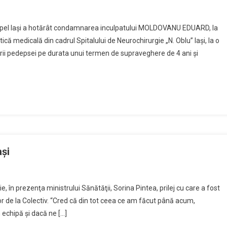
e Apel Iași a hotărât condamnarea inculpatului MOLDOVANU EDUARD, la
ică medicală din cadrul Spitalului de Neurochirurgie „N. Oblu” Iași, la o
ii pedepsei pe durata unui termen de supraveghere de 4 ani și
aşi
e, în prezenţa ministrului Sănătăţii, Sorina Pintea, prilej cu care a fost
 de la Colectiv. “Cred că din tot ceea ce am făcut până acum,
echipă şi dacă ne […]