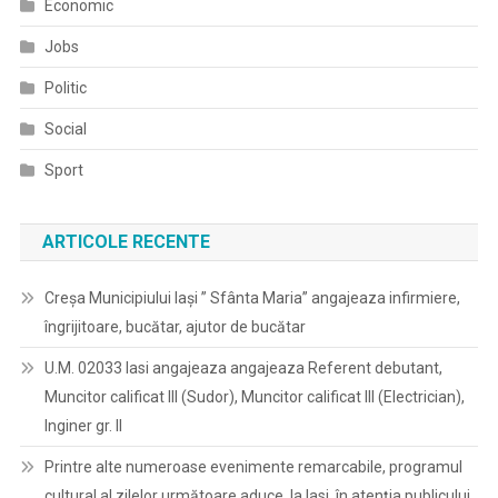
Economic
Jobs
Politic
Social
Sport
ARTICOLE RECENTE
Creșa Municipiului Iași ” Sfânta Maria” angajeaza infirmiere,
îngrijitoare, bucătar, ajutor de bucătar
U.M. 02033 Iasi angajeaza angajeaza Referent debutant,
Muncitor calificat III (Sudor), Muncitor calificat III (Electrician),
Inginer gr. II
Printre alte numeroase evenimente remarcabile, programul
cultural al zilelor următoare aduce, la Iasi, în atenția publicului