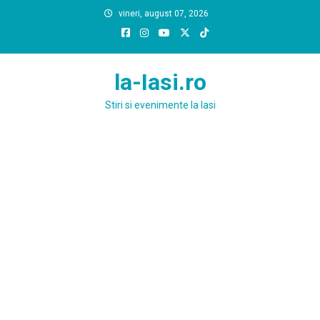
Skip
vineri, august 07, 2026
to
content
la-Iasi.ro
Stiri si evenimente la Iasi