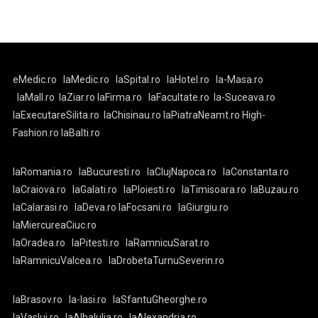
eMedic.ro
laMedic.ro
laSpital.ro
laHotel.ro
la-Masa.ro
laMall.ro
laZiar.ro
laFirma.ro
laFacultate.ro
la-Suceava.ro
laExecutareSilita.ro
laChisinau.ro
laPiatraNeamt.ro
High-
Fashion.ro
laBalti.ro
laRomania.ro
laBucuresti.ro
laClujNapoca.ro
laConstanta.ro
laCraiova.ro
laGalati.ro
laPloiesti.ro
laTimisoara.ro
laBuzau.ro
laCalarasi.ro
laDeva.ro
laFocsani.ro
laGiurgiu.ro
laMiercureaCiuc.ro
laOradea.ro
laPitesti.ro
laRamnicuSarat.ro
laRamnicuValcea.ro
laDrobetaTurnuSeverin.ro
laBrasov.ro
la-Iasi.ro
laSfantuGheorghe.ro
laVaslui.ro
laAlbaIulia.ro
laAlexandria.ro