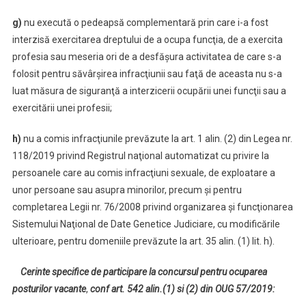
g)
nu execută o pedeapsă complementară prin care i-a fost
interzisă exercitarea dreptului de a ocupa funcţia, de a exercita
profesia sau meseria ori de a desfăşura activitatea de care s-a
folosit pentru săvârşirea infracţiunii sau faţă de aceasta nu s-a
luat măsura de siguranţă a interzicerii ocupării unei funcţii sau a
exercitării unei profesii;
h)
nu a comis infracţiunile prevăzute la art. 1 alin. (2) din Legea nr.
118/2019 privind Registrul naţional automatizat cu privire la
persoanele care au comis infracţiuni sexuale, de exploatare a
unor persoane sau asupra minorilor, precum şi pentru
completarea Legii nr. 76/2008 privind organizarea şi funcţionarea
Sistemului Naţional de Date Genetice Judiciare, cu modificările
ulterioare, pentru domeniile prevăzute la art. 35 alin. (1) lit. h).
Cerinte specifice de participare la concursul pentru
ocuparea
posturilor vacante
,
conf art. 542 alin.(1) si (2) din OUG 57/2019: