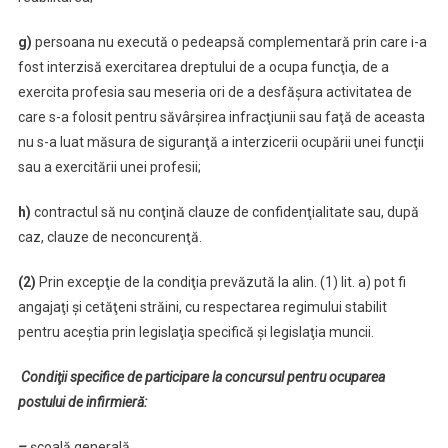
g)
persoana nu execută o pedeapsă complementară prin care i-a
fost interzisă exercitarea dreptului de a ocupa funcţia, de a
exercita profesia sau meseria ori de a desfăşura activitatea de
care s-a folosit pentru săvârşirea infracţiunii sau faţă de aceasta
nu s-a luat măsura de siguranţă a interzicerii ocupării unei funcţii
sau a exercitării unei profesii;
h)
contractul să nu conţină clauze de confidenţialitate sau, după
caz, clauze de neconcurenţă.
(2)
Prin excepţie de la condiţia prevăzută la alin. (1) lit. a) pot fi
angajaţi şi cetăţeni străini, cu respectarea regimului stabilit
pentru aceştia prin legislaţia specifică şi legislaţia muncii.
Condiţii specifice de participare la concursul pentru ocuparea
postului de infirmieră:
–
școală generală,