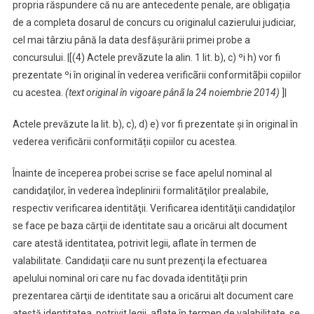
propria răspundere că nu are antecedente penale, are obligația
de a completa dosarul de concurs cu originalul cazierului judiciar,
cel mai târziu până la data desfășurării primei probe a
concursului. |[(4) Actele prevãzute la alin. 1 lit. b), c) ºi h) vor fi
prezentate ºi în original în vederea verificãrii conformitãþii copiilor
cu acestea.
(text original în vigoare pânã la 24 noiembrie 2014)
]|
Actele prevăzute la lit. b), c), d) e) vor fi prezentate și în original în
vederea verificării conformității copiilor cu acestea.
Înainte de începerea probei scrise se face apelul nominal al
candidaţilor, în vederea îndeplinirii formalităţilor prealabile,
respectiv verificarea identităţii. Verificarea identităţii candidaţilor
se face pe baza cărţii de identitate sau a oricărui alt document
care atestă identitatea, potrivit legii, aflate în termen de
valabilitate. Candidaţii care nu sunt prezenţi la efectuarea
apelului nominal ori care nu fac dovada identităţii prin
prezentarea cărţii de identitate sau a oricărui alt document care
atestă identitatea, potrivit legii, aflate în termen de valabilitate, se