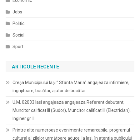
Economic
Jobs
Politic
Social
Sport
ARTICOLE RECENTE
Creșa Municipiului Iași ” Sfânta Maria” angajeaza infirmiere,
îngrijitoare, bucătar, ajutor de bucătar
U.M. 02033 Iasi angajeaza angajeaza Referent debutant,
Muncitor calificat III (Sudor), Muncitor calificat III (Electrician),
Inginer gr. II
Printre alte numeroase evenimente remarcabile, programul
cultural al zilelor următoare aduce, la Iasi, în atenția publicului