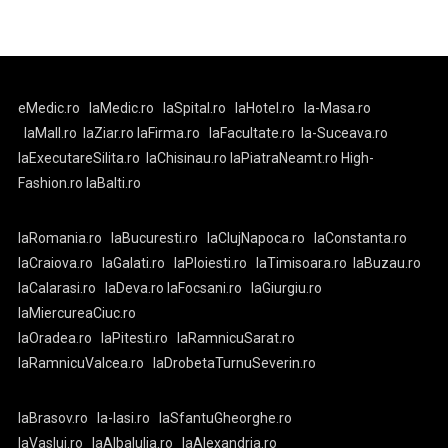
eMedic.ro
laMedic.ro
laSpital.ro
laHotel.ro
la-Masa.ro
laMall.ro
laZiar.ro
laFirma.ro
laFacultate.ro
la-Suceava.ro
laExecutareSilita.ro
laChisinau.ro
laPiatraNeamt.ro
High-
Fashion.ro
laBalti.ro
laRomania.ro
laBucuresti.ro
laClujNapoca.ro
laConstanta.ro
laCraiova.ro
laGalati.ro
laPloiesti.ro
laTimisoara.ro
laBuzau.ro
laCalarasi.ro
laDeva.ro
laFocsani.ro
laGiurgiu.ro
laMiercureaCiuc.ro
laOradea.ro
laPitesti.ro
laRamnicuSarat.ro
laRamnicuValcea.ro
laDrobetaTurnuSeverin.ro
laBrasov.ro
la-Iasi.ro
laSfantuGheorghe.ro
laVaslui.ro
laAlbaIulia.ro
laAlexandria.ro