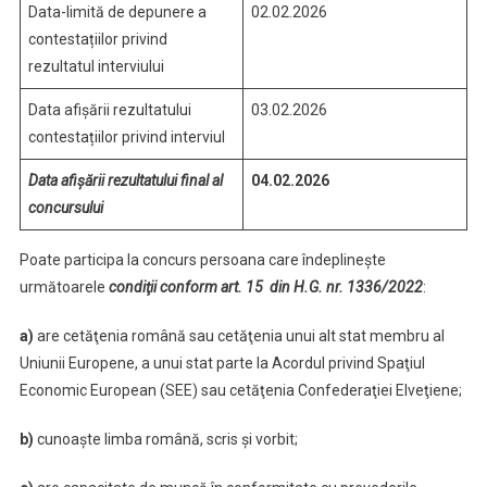
Data-limită de depunere a
02.02.2026
contestațiilor privind
rezultatul interviului
Data afișării rezultatului
03.02.2026
contestațiilor privind interviul
Data afișării rezultatului final al
04.02.2026
concursului
Poate participa la concurs persoana care îndeplineşte
următoarele
condiţii
conform art. 15 din H.G. nr. 1336/2022
:
a)
are cetăţenia română sau cetăţenia unui alt stat membru al
Uniunii Europene, a unui stat parte la Acordul privind Spaţiul
Economic European (SEE) sau cetăţenia Confederaţiei Elveţiene;
b)
cunoaşte limba română, scris şi vorbit;