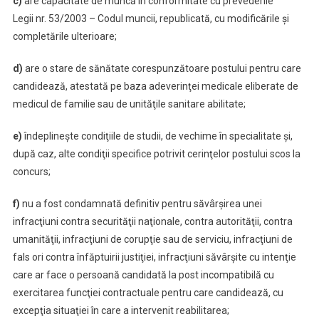
c)
are capacitate de muncă în conformitate cu prevederile
Legii nr. 53/2003 – Codul muncii, republicată, cu modificările şi
completările ulterioare;
d)
are o stare de sănătate corespunzătoare postului pentru care
candidează, atestată pe baza adeverinţei medicale eliberate de
medicul de familie sau de unităţile sanitare abilitate;
e)
îndeplineşte condiţiile de studii, de vechime în specialitate şi,
după caz, alte condiţii specifice potrivit cerinţelor postului scos la
concurs;
f)
nu a fost condamnată definitiv pentru săvârşirea unei
infracţiuni contra securităţii naţionale, contra autorităţii, contra
umanităţii, infracţiuni de corupţie sau de serviciu, infracţiuni de
fals ori contra înfăptuirii justiţiei, infracţiuni săvârşite cu intenţie
care ar face o persoană candidată la post incompatibilă cu
exercitarea funcţiei contractuale pentru care candidează, cu
excepţia situaţiei în care a intervenit reabilitarea;