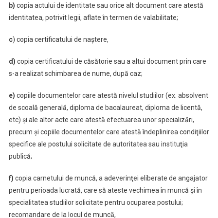
b)
copia actului de identitate sau orice alt document care atestă
identitatea, potrivit legii, aflate în termen de valabilitate;
c
) copia certificatului de naștere,
d)
copia certificatului de căsătorie sau a altui document prin care
s-a realizat schimbarea de nume, după caz;
e)
copiile documentelor care atestă nivelul studiilor (ex. absolvent
de scoală generală, diploma de bacalaureat, diploma de licentă,
etc) şi ale altor acte care atestă efectuarea unor specializări,
precum şi copiile documentelor care atestă îndeplinirea condiţiilor
specifice ale postului solicitate de autoritatea sau instituţia
publică;
f)
copia carnetului de muncă, a adeverinţei eliberate de angajator
pentru perioada lucrată, care să ateste vechimea în muncă şi în
specialitatea studiilor solicitate pentru ocuparea postului;
recomandare de la locul de muncă,