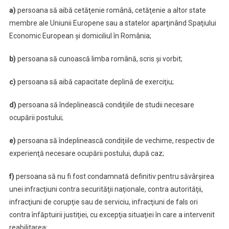
a)
persoana să aibă cetăţenie română, cetăţenie a altor state
membre ale Uniunii Europene sau a statelor aparţinând Spaţiului
Economic European şi domiciliul în România;
b)
persoana să cunoască limba română, scris şi vorbit;
c)
persoana să aibă capacitate deplină de exerciţiu;
d)
persoana să îndeplinească condiţiile de studii necesare
ocupării postului;
e)
persoana să îndeplinească condiţiile de vechime, respectiv de
experienţă necesare ocupării postului, după caz;
f)
persoana să nu fi fost condamnată definitiv pentru săvârşirea
unei infracţiuni contra securităţii naţionale, contra autorităţii,
infracţiuni de corupţie sau de serviciu, infracţiuni de fals ori
contra înfăptuirii justiţiei, cu excepţia situaţiei în care a intervenit
reabilitarea;