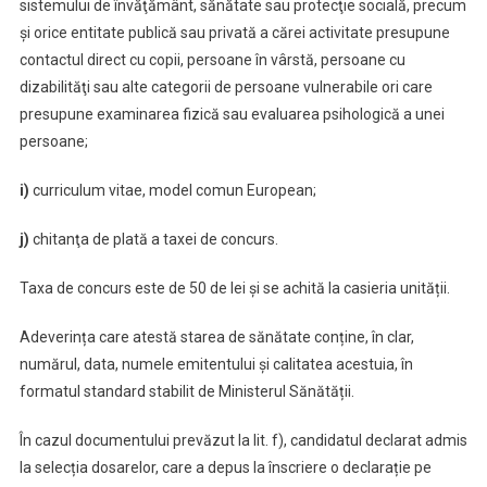
sistemului de învăţământ, sănătate sau protecţie socială, precum
şi orice entitate publică sau privată a cărei activitate presupune
contactul direct cu copii, persoane în vârstă, persoane cu
dizabilităţi sau alte categorii de persoane vulnerabile ori care
presupune examinarea fizică sau evaluarea psihologică a unei
persoane;
i)
curriculum vitae, model comun European;
j)
chitanţa de plată a taxei de concurs.
Taxa de concurs este de 50 de lei și se achită la casieria unității.
Adeverința care atestă starea de sănătate conține, în clar,
numărul, data, numele emitentului și calitatea acestuia, în
formatul standard stabilit de Ministerul Sănătății.
În cazul documentului prevăzut la lit. f), candidatul declarat admis
la selecția dosarelor, care a depus la înscriere o declarație pe