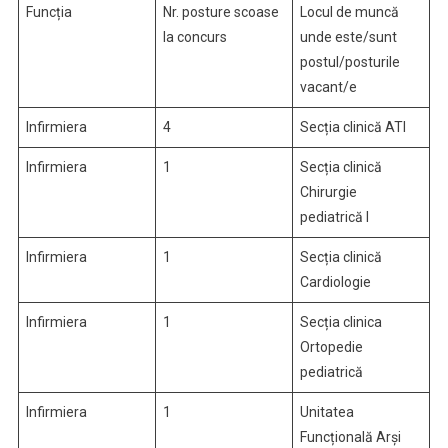
Funcția
Nr. posture scoase
Locul de muncă
la concurs
unde este/sunt
postul/posturile
vacant/e
Infirmiera
4
Secția clinică ATI
Infirmiera
1
Secția clinică
Chirurgie
pediatrică I
Infirmiera
1
Secția clinică
Cardiologie
Infirmiera
1
Secția clinica
Ortopedie
pediatrică
Infirmiera
1
Unitatea
Funcțională Arși