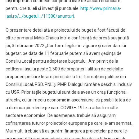
Iași împreună cu anexe conținând liste de alocări financiare
pentru cheltuieli și investiții punctuale:
http://www.primaria-
iasi.ro/…/bugetul…/11300/anunturi
.
O prezentare detaliată a proiectului de buget a fost făcută de
către primarul Mihai Chirica într-o conferință de presă susținută
joi, 3 februarie 2022.„Conform legilor în vigoare și calendarului
bugetar, pe data de 11 februarie putem să avem ședință de
Consiliu Local pentru adoptarea bugetului. Am primit de la
cetățenii Iașului peste 2.500 de propuneri, alături de celelalte
propuneri pe care le-am primit de la trei formațiuni politice din
Consiliul Local, PSD, PNL și PMP. Dialogul rămâne deschis, inclusiv
cu USR. Prioritățile bugetului sunt de a avea un oraș funcțional,
atractiv, cu un mediu economic în ascensiune, cu posibilitatea de
a diminua pierderile pe care COVID – 19 le-a adus în multe
sectoare economice. De asemenea, trebuie să asigurăm
cofinanțarea tuturor proiectelor europene pe care le-am semnat.
Mai mult, trebuie să asigurăm finanțarea proiectelor pe care le-
am început în anii precedenți, cu proceduri de licitații în curs de