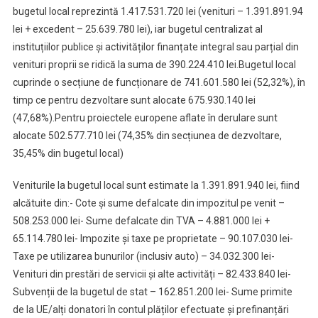
bugetul local reprezintă 1.417.531.720 lei (venituri – 1.391.891.94
lei + excedent – 25.639.780 lei), iar bugetul centralizat al
instituțiilor publice și activităților finanțate integral sau parțial din
venituri proprii se ridică la suma de 390.224.410 lei.Bugetul local
cuprinde o secțiune de funcționare de 741.601.580 lei (52,32%), în
timp ce pentru dezvoltare sunt alocate 675.930.140 lei
(47,68%).Pentru proiectele europene aflate în derulare sunt
alocate 502.577.710 lei (74,35% din secțiunea de dezvoltare,
35,45% din bugetul local)
Veniturile la bugetul local sunt estimate la 1.391.891.940 lei, fiind
alcătuite din:- Cote și sume defalcate din impozitul pe venit –
508.253.000 lei- Sume defalcate din TVA – 4.881.000 lei +
65.114.780 lei- Impozite și taxe pe proprietate – 90.107.030 lei-
Taxe pe utilizarea bunurilor (inclusiv auto) – 34.032.300 lei-
Venituri din prestări de servicii și alte activități – 82.433.840 lei-
Subvenții de la bugetul de stat – 162.851.200 lei- Sume primite
de la UE/alți donatori în contul plăților efectuate și prefinanțări