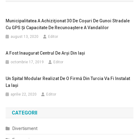
articole
Municipalitatea A Achiziţionat 30 De Coşuri De Gunoi Stradale
Cu GPS Şi Capacitate De Recunoaştere A Vandalilor
august 13, 2020
Editor
A Fost Inaugurat Centrul De Arşi Din Iaşi
octombrie 17, 2019
Editor
Un Spital Modular Realizat De O Firmă Din Turcia Va Fi Instalat
La Iași
aprilie 22, 2020
Editor
CATEGORII
Divertisment