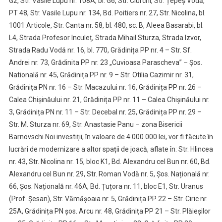
G2, Str. Vasile Lupu nr. 108A, bl. G6, Str. Ciurchi, Str. Țepeș Vodă,
PT 48, Str. Vasile Lupu nr. 134, Bd. Poitiers nr. 27, Str. Nicolina, bl.
1001 Articole, Str. Canta nr. 58, bl. 480, sc. B, Aleea Basarabi, bl.
L4, Strada Profesor Inculeț, Strada Mihail Sturza, Strada Izvor,
Strada Radu Vodă nr. 16, bl. 770, Grădinița PP nr. 4 – Str. Sf.
Andrei nr. 73, Grădinita PP nr. 23 „Cuvioasa Parascheva” – Șos.
Natională nr. 45, Grădinița PP nr. 9 – Str. Otilia Cazimir nr. 31,
Grădinița PN nr. 16 – Str. Macazului nr. 16, Grădinița PP nr. 26 –
Calea Chișinăului nr. 21, Grădinița PP nr. 11 – Calea Chișinăului nr.
3, Grădinița PN nr. 11 – Str. Decebal nr. 25, Grădinița PP nr. 29 –
Str. M. Sturza nr. 69, Str. Anastasie Panu – zona Bisericii
Barnovschi.Noi investiții, în valoare de 4.000.000 lei, vor fi făcute în
lucrări de modernizare a altor spații de joacă, aflate în: Str. Hlincea
nr. 43, Str. Nicolina nr. 15, bloc K1, Bd. Alexandru cel Bun nr. 60, Bd.
Alexandru cel Bun nr. 29, Str. Roman Vodă nr. 5, Șos. Națională nr.
66, Șos. Națională nr. 46A, Bd. Țuțora nr. 11, bloc E1, Str. Uranus
(Prof. Șesan), Str. Vămășoaia nr. 5, Grădinița PP 22 – Str. Ciric nr.
25A, Grădinița PN șos. Arcu nr. 48, Grădinița PP 21 – Str. Plăieșilor