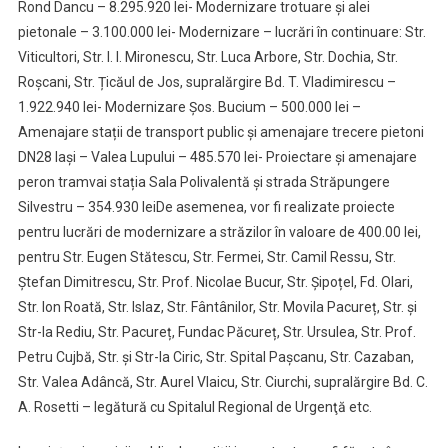
Rond Dancu – 8.295.920 lei- Modernizare trotuare și alei
pietonale – 3.100.000 lei- Modernizare – lucrări în continuare: Str.
Viticultori, Str. I. I. Mironescu, Str. Luca Arbore, Str. Dochia, Str.
Roșcani, Str. Țicăul de Jos, supralărgire Bd. T. Vladimirescu –
1.922.940 lei- Modernizare Șos. Bucium – 500.000 lei –
Amenajare stații de transport public și amenajare trecere pietoni
DN28 Iași – Valea Lupului – 485.570 lei- Proiectare și amenajare
peron tramvai stația Sala Polivalentă și strada Străpungere
Silvestru – 354.930 leiDe asemenea, vor fi realizate proiecte
pentru lucrări de modernizare a străzilor în valoare de 400.00 lei,
pentru Str. Eugen Stătescu, Str. Fermei, Str. Camil Ressu, Str.
Ștefan Dimitrescu, Str. Prof. Nicolae Bucur, Str. Șipoțel, Fd. Olari,
Str. Ion Roată, Str. Islaz, Str. Fântânilor, Str. Movila Pacureț, Str. și
Str-la Rediu, Str. Pacureț, Fundac Păcureț, Str. Ursulea, Str. Prof.
Petru Cujbă, Str. și Str-la Ciric, Str. Spital Pașcanu, Str. Cazaban,
Str. Valea Adâncă, Str. Aurel Vlaicu, Str. Ciurchi, supralărgire Bd. C.
A. Rosetti – legătură cu Spitalul Regional de Urgenţă etc.