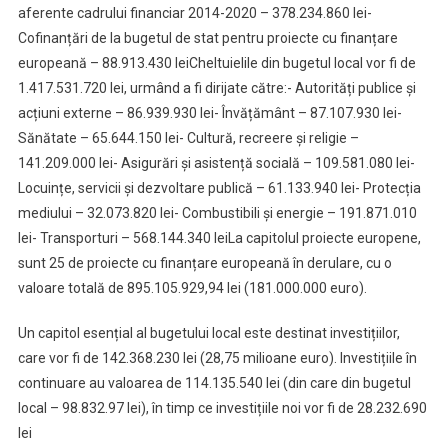
aferente cadrului financiar 2014-2020 – 378.234.860 lei-
Cofinanțări de la bugetul de stat pentru proiecte cu finanțare
europeană – 88.913.430 leiCheltuielile din bugetul local vor fi de
1.417.531.720 lei, urmând a fi dirijate către:- Autorități publice și
acțiuni externe – 86.939.930 lei- Învățământ – 87.107.930 lei-
Sănătate – 65.644.150 lei- Cultură, recreere și religie –
141.209.000 lei- Asigurări și asistență socială – 109.581.080 lei-
Locuințe, servicii și dezvoltare publică – 61.133.940 lei- Protecția
mediului – 32.073.820 lei- Combustibili și energie – 191.871.010
lei- Transporturi – 568.144.340 leiLa capitolul proiecte europene,
sunt 25 de proiecte cu finanțare europeană în derulare, cu o
valoare totală de 895.105.929,94 lei (181.000.000 euro).
Un capitol esențial al bugetului local este destinat investițiilor,
care vor fi de 142.368.230 lei (28,75 milioane euro). Investițiile în
continuare au valoarea de 114.135.540 lei (din care din bugetul
local – 98.832.97 lei), în timp ce investițiile noi vor fi de 28.232.690
lei