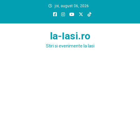
Skip
joi, august 06, 2026
to
content
la-Iasi.ro
Stiri si evenimente la Iasi