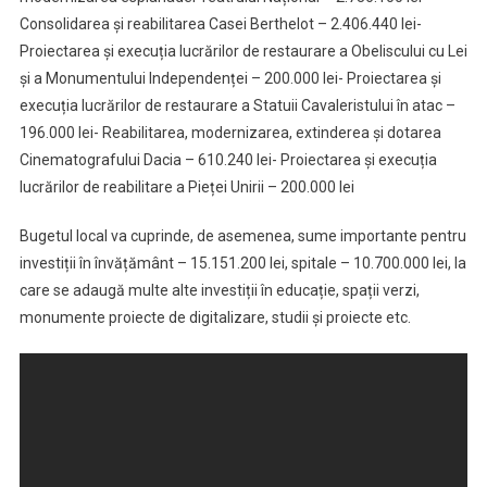
Consolidarea și reabilitarea Casei Berthelot – 2.406.440 lei-
Proiectarea și execuția lucrărilor de restaurare a Obeliscului cu Lei
și a Monumentului Independenței – 200.000 lei- Proiectarea și
execuția lucrărilor de restaurare a Statuii Cavaleristului în atac –
196.000 lei- Reabilitarea, modernizarea, extinderea și dotarea
Cinematografului Dacia – 610.240 lei- Proiectarea și execuția
lucrărilor de reabilitare a Pieței Unirii – 200.000 lei
Bugetul local va cuprinde, de asemenea, sume importante pentru
investiții în învățământ – 15.151.200 lei, spitale – 10.700.000 lei, la
care se adaugă multe alte investiții în educație, spații verzi,
monumente proiecte de digitalizare, studii și proiecte etc.