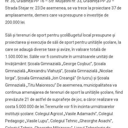
nr. 35, Grădinița PP 16 – Str. Mușatini nr. 33, Grădinița PP 20 –
Strada Stejar nr. 23.De asemenea, se va trece la proiectare 37 de
amplasamente, demers care va presupune o investiție de
200.000 lei.
Săli și terenuri de sport pentru școliBugetul local presupune și
proiectarea și execuția de săli de sport pentru unitățile școlare, la
care se adaugă diverse taxe și avize, în valoare totală de
1.500.000 lei. Sălile vor fi construite în următoarele unități de
învățământ: Școala Gimnazială „George Coșbuc”, Școala
Gimnazială „Alexandru Vlahuță”, Școala Gimnazială „Nicolae
Iorga”, Școala Gimnazială „Ion Creangă” (în lucru) și Școala
Gimnazială „Titu Maiorescu”.De asemenea, municipalitatea va
continua amenajarea de terenuri de sport la unitățile școlare, fiind
prevăzute 21 de astfel de suprafețe de joc, a căror realizare va
costa 5.000.000 de lei.Terenurile vor fi în incinta următoarelor
instituții școlare: Colegiul Agricol „Vasile Adamachi”, Colegiul
Pedagogic „Vasile Lupu”, Colegiul Tehnic „Gheorghe Asachi”,
Colegiul Tehnic „Gheorghe Mârzescu”, Liceul Tehnologic de