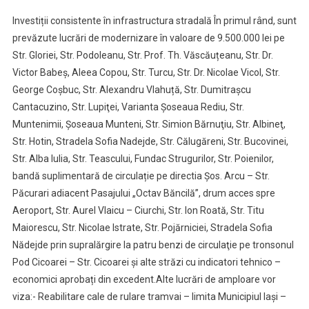
Investiții consistente în infrastructura stradală În primul rând, sunt
prevăzute lucrări de modernizare în valoare de 9.500.000 lei pe
Str. Gloriei, Str. Podoleanu, Str. Prof. Th. Văscăuțeanu, Str. Dr.
Victor Babeș, Aleea Copou, Str. Turcu, Str. Dr. Nicolae Vicol, Str.
George Coșbuc, Str. Alexandru Vlahuță, Str. Dumitrașcu
Cantacuzino, Str. Lupiţei, Varianta Șoseaua Rediu, Str.
Muntenimii, Șoseaua Munteni, Str. Simion Bărnuţiu, Str. Albineţ,
Str. Hotin, Stradela Sofia Nadejde, Str. Călugăreni, Str. Bucovinei,
Str. Alba Iulia, Str. Teascului, Fundac Strugurilor, Str. Poienilor,
bandă suplimentară de circulație pe directia Șos. Arcu – Str.
Păcurari adiacent Pasajului „Octav Băncilă”, drum acces spre
Aeroport, Str. Aurel Vlaicu – Ciurchi, Str. Ion Roată, Str. Titu
Maiorescu, Str. Nicolae Istrate, Str. Pojărniciei, Stradela Sofia
Nădejde prin supralărgire la patru benzi de circulaţie pe tronsonul
Pod Cicoarei – Str. Cicoarei și alte străzi cu indicatori tehnico –
economici aprobați din excedent.Alte lucrări de amploare vor
viza:- Reabilitare cale de rulare tramvai – limita Municipiul Iași –