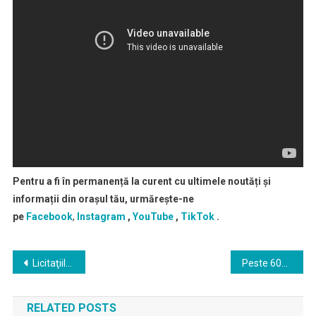
Pentru a fi în permanență la curent cu ultimele noutăți și
informații din orașul tău, urmărește-ne
pe
Facebook
,
Instagram
,
YouTube
,
TikTok
.
Navigare
Licitaţiile pentru construirea Spitalului Regional de Urgenţă (SRU) Iaşi ar putea fi lansate în acest an
Peste 600 de candidaţi din judeţul Iaşi speră să fie aleşi în urma scrutinului de duminică în funcţiile de primari, consilieri locali, consilieri judeţeni sau preşedinţi de Consiliu Judeţean
în
RELATED POSTS