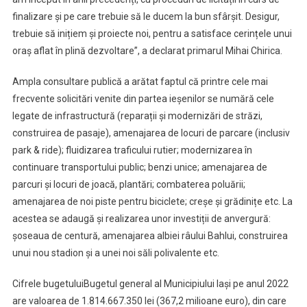
finalizare și pe care trebuie să le ducem la bun sfârșit. Desigur,
trebuie să inițiem și proiecte noi, pentru a satisface cerințele unui
oraș aflat în plină dezvoltare”, a declarat primarul Mihai Chirica.
Ampla consultare publică a arătat faptul că printre cele mai
frecvente solicitări venite din partea ieșenilor se numără cele
legate de infrastructură (reparații și modernizări de străzi,
construirea de pasaje), amenajarea de locuri de parcare (inclusiv
park & ride); fluidizarea traficului rutier; modernizarea în
continuare transportului public; benzi unice; amenajarea de
parcuri și locuri de joacă, plantări; combaterea poluării;
amenajarea de noi piste pentru biciclete; creșe și grădinițe etc. La
acestea se adaugă și realizarea unor investiții de anvergură:
șoseaua de centură, amenajarea albiei râului Bahlui, construirea
unui nou stadion și a unei noi săli polivalente etc.
Cifrele bugetuluiBugetul general al Municipiului Iași pe anul 2022
are valoarea de 1.814.667.350 lei (367,2 milioane euro), din care