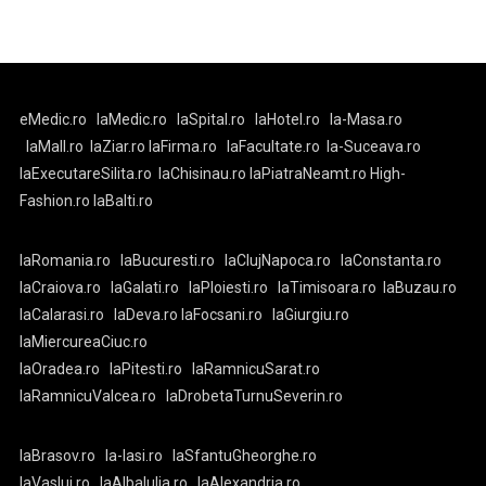
eMedic.ro
laMedic.ro
laSpital.ro
laHotel.ro
la-Masa.ro
laMall.ro
laZiar.ro
laFirma.ro
laFacultate.ro
la-Suceava.ro
laExecutareSilita.ro
laChisinau.ro
laPiatraNeamt.ro
High-
Fashion.ro
laBalti.ro
laRomania.ro
laBucuresti.ro
laClujNapoca.ro
laConstanta.ro
laCraiova.ro
laGalati.ro
laPloiesti.ro
laTimisoara.ro
laBuzau.ro
laCalarasi.ro
laDeva.ro
laFocsani.ro
laGiurgiu.ro
laMiercureaCiuc.ro
laOradea.ro
laPitesti.ro
laRamnicuSarat.ro
laRamnicuValcea.ro
laDrobetaTurnuSeverin.ro
laBrasov.ro
la-Iasi.ro
laSfantuGheorghe.ro
laVaslui.ro
laAlbaIulia.ro
laAlexandria.ro