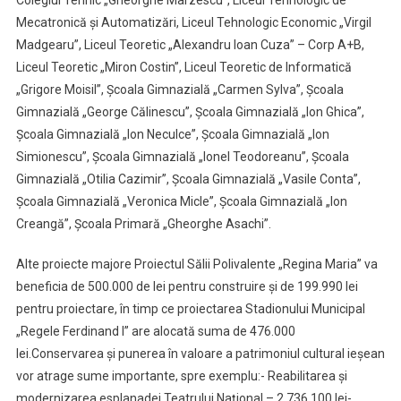
Mecatronică şi Automatizări, Liceul Tehnologic Economic „Virgil
Madgearu”, Liceul Teoretic „Alexandru Ioan Cuza” – Corp A+B,
Liceul Teoretic „Miron Costin”, Liceul Teoretic de Informatică
„Grigore Moisil”, Şcoala Gimnazială „Carmen Sylva”, Şcoala
Gimnazială „George Călinescu”, Şcoala Gimnazială „Ion Ghica”,
Şcoala Gimnazială „Ion Neculce”, Şcoala Gimnazială „Ion
Simionescu”, Şcoala Gimnazială „Ionel Teodoreanu”, Şcoala
Gimnazială „Otilia Cazimir”, Şcoala Gimnazială „Vasile Conta”,
Şcoala Gimnazială „Veronica Micle”, Şcoala Gimnazială „Ion
Creangă”, Şcoala Primară „Gheorghe Asachi”.
Alte proiecte majore Proiectul Sălii Polivalente „Regina Maria” va
beneficia de 500.000 de lei pentru construire și de 199.990 lei
pentru proiectare, în timp ce proiectarea Stadionului Municipal
„Regele Ferdinand I” are alocată suma de 476.000
lei.Conservarea și punerea în valoare a patrimoniul cultural ieșean
vor atrage sume importante, spre exemplu:- Reabilitarea și
modernizarea esplanadei Teatrului Național – 2.736.100 lei-