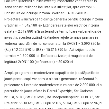
Locuințe și servicii publiceInvestiții importante vor fi făcute în
zona construcțiilor de locuințe și a utilităților, spre exemplu:-
Construire de locuințe în zona Grădinari – 6.917.480 lei-
Proiectare și lucrări de folosință generală pentru locuințe în zona
Grădinari – 1.542.180 lei- Extinderea rețelelor electrice în zona
Galata – 2.619.880 leiȘi sistemul de termoficare va beneficia de
investiții, acestea vizând:- Extindere rețele termice primare în
vederea racordării de noi consumatori la SACET – 3.090.820 lei
(BL) + 12.225.570 lei (BS) = 15.316.390 lei- Achiziție module
termice – 1.600.000 lei- Refacerea izolației magistralei de
legătură 2xDN1100 (cofinanțare) – 30.620 lei
Amplu program de modernizare a spațiilor de joacăSpațiile de
joacă pentru copii vor primi o alocare generoasă, reflectată în
proiectare și lucrări de modernizare în valoare de 2.300.000 lei a
parcurilor de joacă aflate în: Parcul Expoziției, Str. Codrescu
nr.11A, bl. D1, Str. Săulescu, Bd. Independenței nr. 30, bl. Y5, Str.
Stejar nr. 55, bl. M1, Str. V. Lupu nr.102, bl. G4, Str. V. Lupu nr. 96, bl.