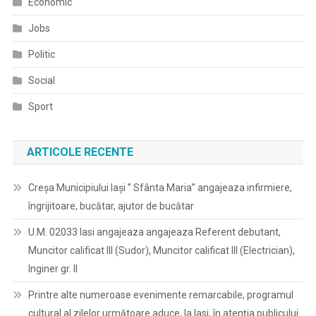
Economic
Jobs
Politic
Social
Sport
ARTICOLE RECENTE
Creșa Municipiului Iași ” Sfânta Maria” angajeaza infirmiere,
îngrijitoare, bucătar, ajutor de bucătar
U.M. 02033 Iasi angajeaza angajeaza Referent debutant,
Muncitor calificat III (Sudor), Muncitor calificat III (Electrician),
Inginer gr. II
Printre alte numeroase evenimente remarcabile, programul
cultural al zilelor următoare aduce, la Iasi, în atenția publicului