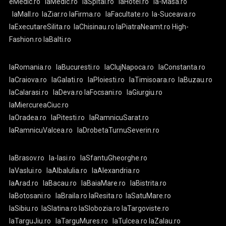
eMedic.ro
laMedic.ro
laSpital.ro
laHotel.ro
la-Masa.ro
laMall.ro
laZiar.ro
laFirma.ro
laFacultate.ro
la-Suceava.ro
laExecutareSilita.ro
laChisinau.ro
laPiatraNeamt.ro
High-
Fashion.ro
laBalti.ro
laRomania.ro
laBucuresti.ro
laClujNapoca.ro
laConstanta.ro
laCraiova.ro
laGalati.ro
laPloiesti.ro
laTimisoara.ro
laBuzau.ro
laCalarasi.ro
laDeva.ro
laFocsani.ro
laGiurgiu.ro
laMiercureaCiuc.ro
laOradea.ro
laPitesti.ro
laRamnicuSarat.ro
laRamnicuValcea.ro
laDrobetaTurnuSeverin.ro
laBrasov.ro
la-Iasi.ro
laSfantuGheorghe.ro
laVaslui.ro
laAlbaIulia.ro
laAlexandria.ro
laArad.ro
laBacau.ro
laBaiaMare.ro
laBistrita.ro
laBotosani.ro
laBraila.ro
laResita.ro
laSatuMare.ro
laSibiu.ro
laSlatina.ro
laSlobozia.ro
laTargoviste.ro
laTarguJiu.ro
laTarguMures.ro
laTulcea.ro
laZalau.ro