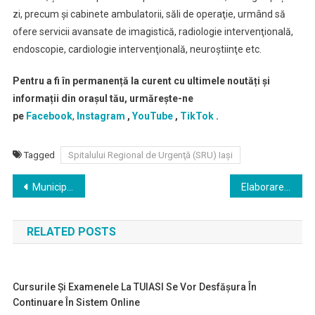
zi, precum şi cabinete ambulatorii, săli de operaţie, urmând să
ofere servicii avansate de imagistică, radiologie intervenţională,
endoscopie, cardiologie intervenţională, neuroştiinţe etc.
Pentru a fi în permanență la curent cu ultimele noutăți și
informații din orașul tău, urmărește-ne
pe
Facebook
,
Instagram
,
YouTube
,
TikTok
.
Tagged
Spitalului Regional de Urgenţă (SRU) Iaşi
Navigare
Municipiul Iași intră în scenariul roșu de sâmbătă, 20 martie
Elaborarea bugetului general al Municipiului Iași a intrat în linie dreaptă, după ce a fost publicat pe site-ul Primăriei Municipiului Iași împreună cu anexe conținând liste de alocări financiare pentru cheltuieli și investiții punctuale
în
RELATED POSTS
articole
Cursurile Şi Examenele La TUIASI Se Vor Desfăşura În
Continuare În Sistem Online