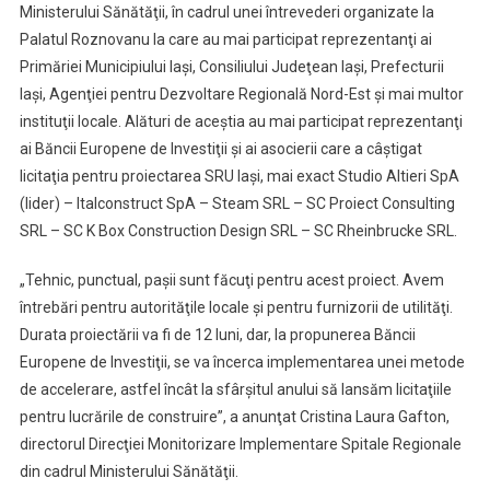
Ministerului Sănătăţii, în cadrul unei întrevederi organizate la
Palatul Roznovanu la care au mai participat reprezentanţi ai
Primăriei Municipiului Iaşi, Consiliului Judeţean Iaşi, Prefecturii
Iaşi, Agenţiei pentru Dezvoltare Regională Nord-Est şi mai multor
instituţii locale. Alături de aceştia au mai participat reprezentanţi
ai Băncii Europene de Investiţii şi ai asocierii care a câştigat
licitaţia pentru proiectarea SRU Iaşi, mai exact Studio Altieri SpA
(lider) – Italconstruct SpA – Steam SRL – SC Proiect Consulting
SRL – SC K Box Construction Design SRL – SC Rheinbrucke SRL.
„Tehnic, punctual, paşii sunt făcuţi pentru acest proiect. Avem
întrebări pentru autorităţile locale şi pentru furnizorii de utilităţi.
Durata proiectării va fi de 12 luni, dar, la propunerea Băncii
Europene de Investiţii, se va încerca implementarea unei metode
de accelerare, astfel încât la sfârşitul anului să lansăm licitaţiile
pentru lucrările de construire”, a anunţat Cristina Laura Gafton,
directorul Direcţiei Monitorizare Implementare Spitale Regionale
din cadrul Ministerului Sănătăţii.