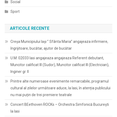
Social
Sport
ARTICOLE RECENTE
Creșa Municipiului Iași ” Sfânta Maria” angajeaza infirmiere,
îngrijitoare, bucătar, ajutor de bucătar
U.M. 02033 Iasi angajeaza angajeaza Referent debutant,
Muncitor calificat III (Sudor), Muncitor calificat III (Electrician),
Inginer gr. II
Printre alte numeroase evenimente remarcabile, programul
cultural al zilelor următoare aduce, la Iasi, în atenția publicului
nu mai puțin de trei premiere teatrale
Concert BEethoven ROCKs – Orchestra Simfonică București
la Iasi