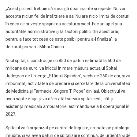
„Acest proiect trebuie să meargă doar înainte şi repede. Nu voi
accepta niciun fel de întârziere a sa! Nu are nicio limită de costuri
în ceea ce priveşte sprijinirea acestui proiect. Fac un apel şi la
autorităţile administrative şi la factorii politici din acest oraş
pentru a face tot ceea ce este posibil pentru a-l finaliza”, a
declarat primarul Mihai Chirica.
Noul spital, o construcţie cu 850 de paturi estimată la 500 de
milioane de euro, va înlocui în mare măsură actualul Spital
Judeţean de Urgenţe „Sfântul Spiridon”, vechi de 260 de ani, şi va
îmbunătăţi activitatea de predare şi cercetare de la Universitatea
de Medicină şi Farmacie „Grigore T. Popa” din Iaşi. Obiectivul va
avea şapte etaje şi va oferi atât servicii spitaliceşti, cât şi
asistenţă medicală ambulatorie, estimându-se a fi operaţional în
2027.
Spitalul va fi organizat pe centre de îngrijire, grupate pe patologii
înrudite, şi va avea paturi de spitalizare continuă, de urgenţă şi de