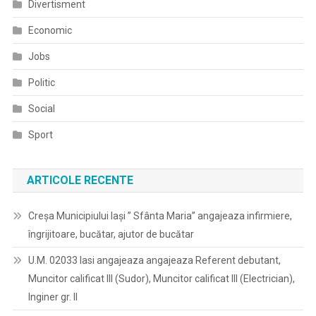
Divertisment
Economic
Jobs
Politic
Social
Sport
ARTICOLE RECENTE
Creșa Municipiului Iași ” Sfânta Maria” angajeaza infirmiere,
îngrijitoare, bucătar, ajutor de bucătar
U.M. 02033 Iasi angajeaza angajeaza Referent debutant,
Muncitor calificat III (Sudor), Muncitor calificat III (Electrician),
Inginer gr. II