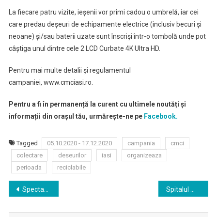
La fiecare patru vizite, ieșenii vor primi cadou o umbrelă, iar cei
care predau deșeuri de echipamente electrice (inclusiv becuri și
neoane) și/sau baterii uzate sunt înscriși într-o tombolă unde pot
câștiga unul dintre cele 2 LCD Curbate 4K Ultra HD.
Pentru mai multe detalii și regulamentul
campaniei, www.cmciasi.ro.
Pentru a fi în permanență la curent cu ultimele noutăți și
informații din orașul tău, urmărește-ne pe
Facebook.
Tagged
05.10.2020 - 17.12.2020
campania
cmci
colectare
deseurilor
iasi
organizeaza
perioada
reciclabile
Navigare
Spectacole live, online, indoor şi open air la cea de-a XIII-a ediţie a FITPTI
Spitalul mobil din localitatea ieșeană Leţcani ar putea deveni funcţional din 16 octombrie
în