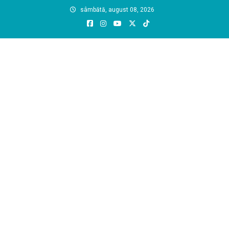
Skip
sâmbătă, august 08, 2026
to
content