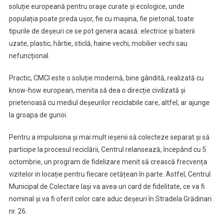
soluție europeană pentru orașe curate și ecologice, unde
populația poate preda ușor, fie cu mașina, fie pietonal, toate
tipurile de deșeuri ce se pot genera acasă: electrice și baterii
uzate, plastic, hârtie, sticlă, haine vechi, mobilier vechi sau
nefuncțional.
Practic, CMCI este o soluție modernă, bine gândită, realizată cu
know-how european, menita să dea o direcție civilizată și
prietenoasă cu mediul deșeurilor reciclabile care, altfel, ar ajunge
la groapa de gunoi.
Pentru a impulsiona și mai mult ieșenii să colecteze separat și să
participe la procesul reciclării, Centrul relansează, începând cu 5
octombrie, un program de fidelizare menit să crească frecvența
vizitelor in locație pentru fiecare cetățean în parte. Astfel, Centrul
Municipal de Colectare Iași va avea un card de fidelitate, ce va fi
nominal și va fi oferit celor care aduc deșeuri în Stradela Grădinari
nr. 26.