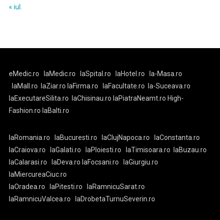
« iul.
eMedic.ro
laMedic.ro
laSpital.ro
laHotel.ro
la-Masa.ro
laMall.ro
laZiar.ro
laFirma.ro
laFacultate.ro
la-Suceava.ro
laExecutareSilita.ro
laChisinau.ro
laPiatraNeamt.ro
High-
Fashion.ro
laBalti.ro
laRomania.ro
laBucuresti.ro
laClujNapoca.ro
laConstanta.ro
laCraiova.ro
laGalati.ro
laPloiesti.ro
laTimisoara.ro
laBuzau.ro
laCalarasi.ro
laDeva.ro
laFocsani.ro
laGiurgiu.ro
laMiercureaCiuc.ro
laOradea.ro
laPitesti.ro
laRamnicuSarat.ro
laRamnicuValcea.ro
laDrobetaTurnuSeverin.ro