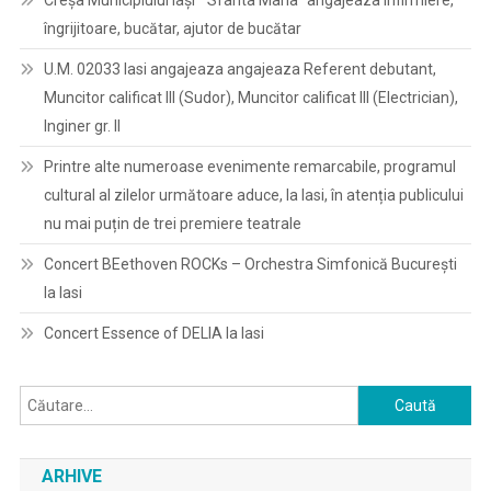
Creșa Municipiului Iași ” Sfânta Maria” angajeaza infirmiere,
îngrijitoare, bucătar, ajutor de bucătar
U.M. 02033 Iasi angajeaza angajeaza Referent debutant,
Muncitor calificat III (Sudor), Muncitor calificat III (Electrician),
Inginer gr. II
Printre alte numeroase evenimente remarcabile, programul
cultural al zilelor următoare aduce, la Iasi, în atenția publicului
nu mai puțin de trei premiere teatrale
Concert BEethoven ROCKs – Orchestra Simfonică București
la Iasi
Concert Essence of DELIA la Iasi
Caută
după:
ARHIVE