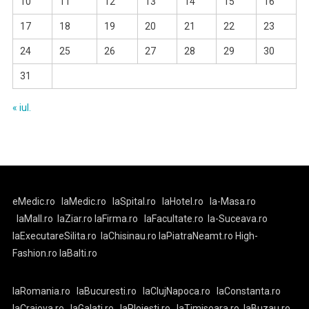
10
11
12
13
14
15
16
17
18
19
20
21
22
23
24
25
26
27
28
29
30
31
« iul.
eMedic.ro
laMedic.ro
laSpital.ro
laHotel.ro
la-Masa.ro
laMall.ro
laZiar.ro
laFirma.ro
laFacultate.ro
la-Suceava.ro
laExecutareSilita.ro
laChisinau.ro
laPiatraNeamt.ro
High-
Fashion.ro
laBalti.ro
laRomania.ro
laBucuresti.ro
laClujNapoca.ro
laConstanta.ro
laCraiova.ro
laGalati.ro
laPloiesti.ro
laTimisoara.ro
laBuzau.ro