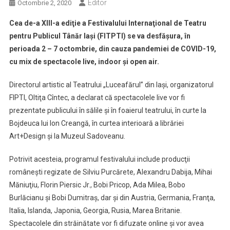
Editor
Octombrie 2, 2020
Cea de-a XIII-a ediţie a Festivalului Internaţional de Teatru
pentru Publicul Tânăr Iaşi (FITPTI) se va desfăşura, în
perioada 2 – 7 octombrie, din cauza pandemiei de COVID-19,
cu mix de spectacole live, indoor şi open air.
Directorul artistic al Teatrului „Luceafărul” din Iaşi, organizatorul
FIPTI, Oltiţa Cîntec, a declarat că spectacolele live vor fi
prezentate publicului în sălile şi în foaierul teatrului, în curte la
Bojdeuca lui Ion Creangă, în curtea interioară a librăriei
Art+Design şi la Muzeul Sadoveanu.
Potrivit acesteia, programul festivalului include producţii
româneşti regizate de Silviu Purcărete, Alexandru Dabija, Mihai
Măniuţiu, Florin Piersic Jr., Bobi Pricop, Ada Milea, Bobo
Burlăcianu şi Bobi Dumitraş, dar şi din Austria, Germania, Franţa,
Italia, Islanda, Japonia, Georgia, Rusia, Marea Britanie.
Spectacolele din străinătate vor fi difuzate online şi vor avea