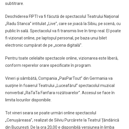
subtitrare.
Deschiderea FIPTI va fi făcută de spectacolul Teatrului Naţional
„Radu Stanca” intitulat „Live”, care se joacă la Sibiu, pe scenă, cu
public în sală. Spectacolul va fi transmis live în timp real. El poate
fi vizionat online, pe laptopul personal, pe baza unui bilet
electronic cumpărat de pe „scena digitală”.
Pentru toate celelalte spectacole online, vizionarea este liberă,
conform reperelor orare specificate în program.
Vineri şi sâmbătă, Compania „PasParTout” din Germania va
susţine în foaierul Teatrului „Luceafărul” spectacolul muzical
nonverbal „RaTaTa Fanfara rozătoarelor”. Accesul se face în
limita locurilor disponibile.
Tot vineri seara se poate urmări online spectacolul
„Cenuşăreasa”, realizat de Silviu Purcărete la Teatrul Ţăndărică
din Bucureşti. De la ora 20,00 e disponibilă versiunea în limba