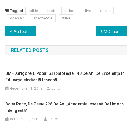
Tagged
editie
fitpti
indoor
live
online
open air
spectacole
XIII-a
Navigare
Au fost finalizate o parte din lucrările de modernizare a Spitalului de Copii “Sf. Maria” din Iaşi
CMCI Iasi organizeaza campania de colectare a deseurilor reciclabile – perioada 05.10.2020 – 17.12.2020
în
RELATED POSTS
articole
UMF „Grigore T. Popa” Sărbătorește 140 De Ani De Excelență În
Educația Medicală Ieșeană
decembrie 11, 2019
Editor
Bolta Rece, De Peste 228 De Ani „Academia Ieșeană De Umor Și
Inteligență”
octombrie 3, 2019
Editor