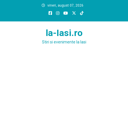
Skip
vineri, august 07, 2026
to
content
la-Iasi.ro
Stiri si evenimente la Iasi