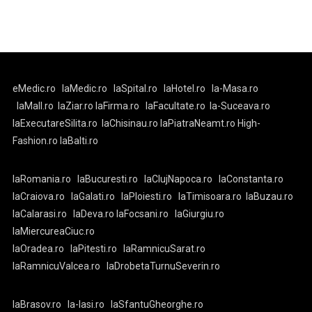
eMedic.ro
laMedic.ro
laSpital.ro
laHotel.ro
la-Masa.ro
laMall.ro
laZiar.ro
laFirma.ro
laFacultate.ro
la-Suceava.ro
laExecutareSilita.ro
laChisinau.ro
laPiatraNeamt.ro
High-
Fashion.ro
laBalti.ro
laRomania.ro
laBucuresti.ro
laClujNapoca.ro
laConstanta.ro
laCraiova.ro
laGalati.ro
laPloiesti.ro
laTimisoara.ro
laBuzau.ro
laCalarasi.ro
laDeva.ro
laFocsani.ro
laGiurgiu.ro
laMiercureaCiuc.ro
laOradea.ro
laPitesti.ro
laRamnicuSarat.ro
laRamnicuValcea.ro
laDrobetaTurnuSeverin.ro
laBrasov.ro
la-Iasi.ro
laSfantuGheorghe.ro