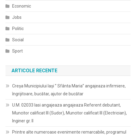
Economic
Jobs
Politic
Social
Sport
ARTICOLE RECENTE
Creșa Municipiului Iași ” Sfânta Maria” angajeaza infirmiere,
îngrijitoare, bucătar, ajutor de bucătar
U.M. 02033 Iasi angajeaza angajeaza Referent debutant,
Muncitor calificat III (Sudor), Muncitor calificat III (Electrician),
Inginer gr. II
Printre alte numeroase evenimente remarcabile, programul