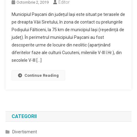
Editor
Octombrie 2, 2019
Municipiul Pașcani din județul Iași este situat pe terasele de
pe dreapta Văii Siretului, în zona de contact cu prelungirile
Podișului Fălticeni, la 75 km de municipiul Iași (reședință de
județ). În perimetrul municipiului Pașcani au fost
descoperite urme de locuire din neolitic (aparținând
diferitelor faze ale culturii Cucuteni, mileniile V-III î.Hr.), din
secolele V-III […]
Continue Reading
CATEGORII
Divertisment