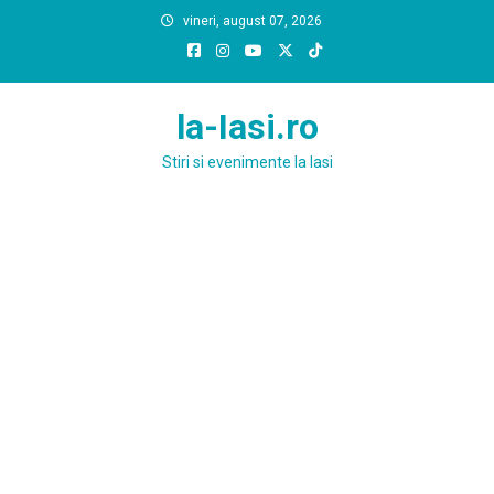
Skip
vineri, august 07, 2026
to
content
la-Iasi.ro
Stiri si evenimente la Iasi