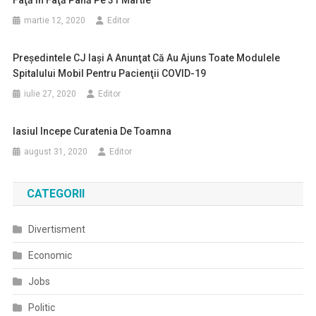
Faţă În Faţă Până Pe 31 Martie
martie 12, 2020
Editor
Preşedintele CJ Iaşi A Anunţat Că Au Ajuns Toate Modulele
Spitalului Mobil Pentru Pacienţii COVID-19
iulie 27, 2020
Editor
Iasiul Incepe Curatenia De Toamna
august 31, 2020
Editor
CATEGORII
Divertisment
Economic
Jobs
Politic