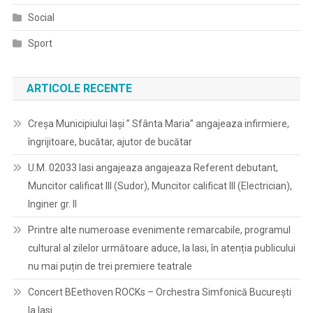
Social
Sport
ARTICOLE RECENTE
Creșa Municipiului Iași ” Sfânta Maria” angajeaza infirmiere,
îngrijitoare, bucătar, ajutor de bucătar
U.M. 02033 Iasi angajeaza angajeaza Referent debutant,
Muncitor calificat III (Sudor), Muncitor calificat III (Electrician),
Inginer gr. II
Printre alte numeroase evenimente remarcabile, programul
cultural al zilelor următoare aduce, la Iasi, în atenția publicului
nu mai puțin de trei premiere teatrale
Concert BEethoven ROCKs – Orchestra Simfonică București
la Iasi