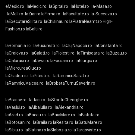
eMedic.ro
laMedic.ro
laSpital.ro
laHotel.ro
la-Masa.ro
laMall.ro
laZiar.ro
laFirma.ro
laFacultate.ro
la-Suceava.ro
laExecutareSilita.ro
laChisinau.ro
laPiatraNeamt.ro
High-
Fashion.ro
laBalti.ro
laRomania.ro
laBucuresti.ro
laClujNapoca.ro
laConstanta.ro
laCraiova.ro
laGalati.ro
laPloiesti.ro
laTimisoara.ro
laBuzau.ro
laCalarasi.ro
laDeva.ro
laFocsani.ro
laGiurgiu.ro
laMiercureaCiuc.ro
laOradea.ro
laPitesti.ro
laRamnicuSarat.ro
laRamnicuValcea.ro
laDrobetaTurnuSeverin.ro
laBrasov.ro
la-Iasi.ro
laSfantuGheorghe.ro
laVaslui.ro
laAlbaIulia.ro
laAlexandria.ro
laArad.ro
laBacau.ro
laBaiaMare.ro
laBistrita.ro
laBotosani.ro
laBraila.ro
laResita.ro
laSatuMare.ro
laSibiu.ro
laSlatina.ro
laSlobozia.ro
laTargoviste.ro