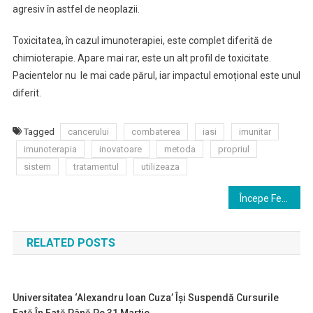
agresiv în astfel de neoplazii.
Toxicitatea, în cazul imunoterapiei, este complet diferită de
chimioterapie. Apare mai rar, este un alt profil de toxicitate.
Pacientelor nu le mai cade părul, iar impactul emoțional este unul
diferit.
Tagged
cancerului
combaterea
iasi
imunitar
imunoterapia
inovatoare
metoda
propriul
sistem
tratamentul
utilizeaza
Navigare
Începe Festivalul de Literatură și Traducere. FILIT se desfășoară la Iași între 2 și 6 octombrie
în
RELATED POSTS
articole
Universitatea ‘Alexandru Ioan Cuza’ Îşi Suspendă Cursurile