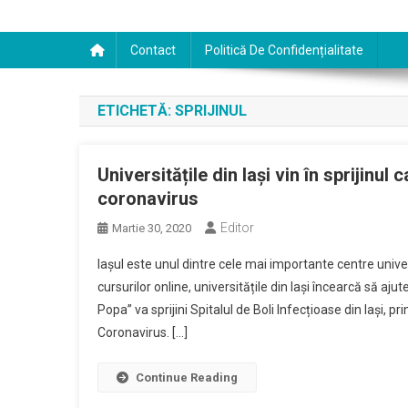
Contact
Politică De Confidențialitate
ETICHETĂ:
SPRIJINUL
Universitățile din Iași vin în sprijin
coronavirus
Editor
Martie 30, 2020
Iașul este unul dintre cele mai importante centre unive
cursurilor online, universitățile din Iași încearcă să aj
Popa” va sprijini Spitalul de Boli Infecțioase din Iași, p
Coronavirus. […]
Continue Reading