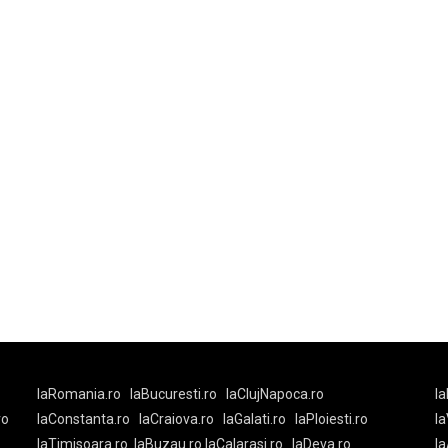
laRomania.ro
laBucuresti.ro
laClujNapoca.ro
la
ro
laConstanta.ro
laCraiova.ro
laGalati.ro
laPloiesti.ro
l
laTimisoara.ro
laBuzau.ro
laCalarasi.ro
laDeva.ro
la