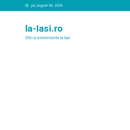
Skip
joi, august 06, 2026
to
content
la-Iasi.ro
Stiri si evenimente la Iasi