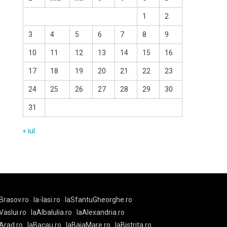
1
2
3
4
5
6
7
8
9
10
11
12
13
14
15
16
17
18
19
20
21
22
23
24
25
26
27
28
29
30
31
« iul.
Brasov.ro
la-Iasi.ro
laSfantuGheorghe.ro
aVaslui.ro
laAlbaIulia.ro
laAlexandria.ro
Arad.ro
laBacau.ro
laBaiaMare.ro
laBistrita.ro