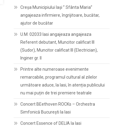
Creșa Municipiului Iași ” Sfânta Maria”
angajeaza infirmiere, îngrijitoare, bucătar,
ajutor de bucătar
U.M. 02033 Iasi angajeaza angajeaza
Referent debutant, Muncitor calificat III
(Sudor), Muncitor calificat III (Electrician),
Inginer gr. II
Printre alte numeroase evenimente
remarcabile, programul cultural al zilelor
următoare aduce, la Iasi, în atenția publicului
nu mai puțin de trei premiere teatrale
Concert BEethoven ROCKs – Orchestra
Simfonică București la Iasi
Concert Essence of DELIA la Iasi