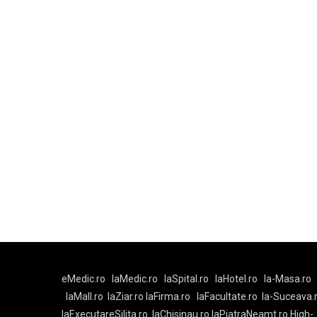
eMedic.ro
laMedic.ro
laSpital.ro
laHotel.ro
la-Masa.ro
laMall.ro
laZiar.ro
laFirma.ro
laFacultate.ro
la-Suceava.
laExecutareSilita.ro
laChisinau.ro
laPiatraNeamt.ro
High-