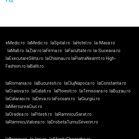
« iul.
eMedic.ro
laMedic.ro
laSpital.ro
laHotel.ro
la-Masa.ro
laMall.ro
laZiar.ro
laFirma.ro
laFacultate.ro
la-Suceava.ro
laExecutareSilita.ro
laChisinau.ro
laPiatraNeamt.ro
High-
Fashion.ro
laBalti.ro
laRomania.ro
laBucuresti.ro
laClujNapoca.ro
laConstanta.ro
laCraiova.ro
laGalati.ro
laPloiesti.ro
laTimisoara.ro
laBuzau.ro
laCalarasi.ro
laDeva.ro
laFocsani.ro
laGiurgiu.ro
laMiercureaCiuc.ro
laOradea.ro
laPitesti.ro
laRamnicuSarat.ro
laRamnicuValcea.ro
laDrobetaTurnuSeverin.ro