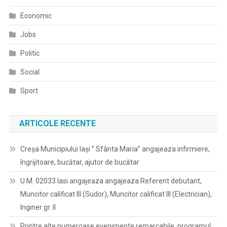
Economic
Jobs
Politic
Social
Sport
ARTICOLE RECENTE
Creșa Municipiului Iași ” Sfânta Maria” angajeaza infirmiere,
îngrijitoare, bucătar, ajutor de bucătar
U.M. 02033 Iasi angajeaza angajeaza Referent debutant,
Muncitor calificat III (Sudor), Muncitor calificat III (Electrician),
Inginer gr. II
Printre alte numeroase evenimente remarcabile, programul