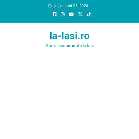
Skip
joi, august 06, 2026
to
content
la-Iasi.ro
Stiri si evenimente la Iasi