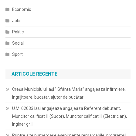
Economic
Jobs
Politic
Social
Sport
ARTICOLE RECENTE
Creșa Municipiului Iași ” Sfânta Maria” angajeaza infirmiere,
îngrijitoare, bucătar, ajutor de bucătar
U.M. 02033 Iasi angajeaza angajeaza Referent debutant,
Muncitor calificat III (Sudor), Muncitor calificat III (Electrician),
Inginer gr. II
Printre alte numeroase evenimente remarcabile, programul