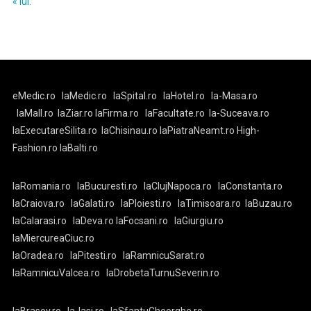
« iul.
eMedic.ro
laMedic.ro
laSpital.ro
laHotel.ro
la-Masa.ro
laMall.ro
laZiar.ro
laFirma.ro
laFacultate.ro
la-Suceava.ro
laExecutareSilita.ro
laChisinau.ro
laPiatraNeamt.ro
High-
Fashion.ro
laBalti.ro
laRomania.ro
laBucuresti.ro
laClujNapoca.ro
laConstanta.ro
laCraiova.ro
laGalati.ro
laPloiesti.ro
laTimisoara.ro
laBuzau.ro
laCalarasi.ro
laDeva.ro
laFocsani.ro
laGiurgiu.ro
laMiercureaCiuc.ro
laOradea.ro
laPitesti.ro
laRamnicuSarat.ro
laRamnicuValcea.ro
laDrobetaTurnuSeverin.ro