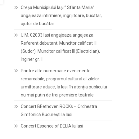
Creșa Municipiului Iași ” Sfânta Maria”
angajeaza infirmiere, îngrijitoare, bucătar,
ajutor de bucătar
U.M. 02033 Iasi angajeaza angajeaza
Referent debutant, Muncitor calificat III
(Sudor), Muncitor calificat III (Electrician),
Inginer gr. II
Printre alte numeroase evenimente
remarcabile, programul cultural al zilelor
următoare aduce, la Iasi, în atenția publicului
nu mai puțin de trei premiere teatrale
Concert BEethoven ROCKs – Orchestra
Simfonică București la Iasi
Concert Essence of DELIA la Iasi