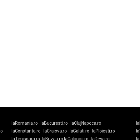
laRomania.ro
laBucuresti.ro
laClujNapoca.ro
la
ro
laConstanta.ro
laCraiova.ro
laGalati.ro
laPloiesti.ro
l
laTimisoara.ro
laBuzau.ro
laCalarasi.ro
laDeva.ro
la