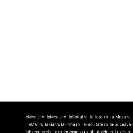
eMedic.ro
laMedic.ro
laSpital.ro
laHotel.ro
la-Masa.ro
laMall.ro
laZiar.ro
laFirma.ro
laFacultate.ro
la-Suceava.
laExecutareSilita.ro
laChisinau.ro
laPiatraNeamt.ro
High-