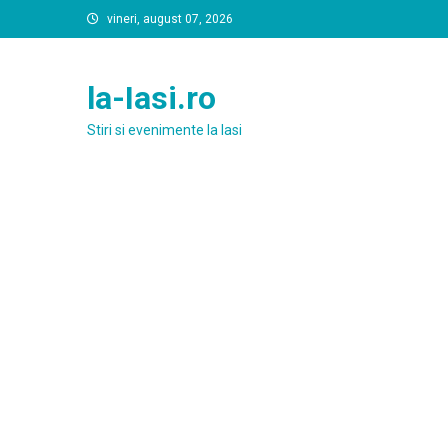
Skip
vineri, august 07, 2026
to
content
la-Iasi.ro
Stiri si evenimente la Iasi