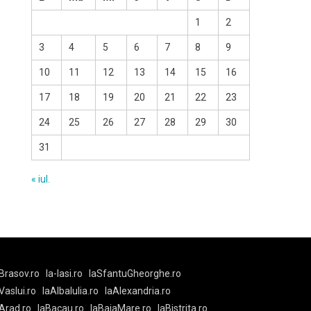
1
2
3
4
5
6
7
8
9
10
11
12
13
14
15
16
17
18
19
20
21
22
23
24
25
26
27
28
29
30
31
« iul.
Brasov.ro
la-Iasi.ro
laSfantuGheorghe.ro
aVaslui.ro
laAlbaIulia.ro
laAlexandria.ro
Arad.ro
laBacau.ro
laBaiaMare.ro
laBistrita.ro