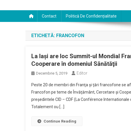
Contact
Politică De Confidențialitate
ETICHETĂ:
FRANCOFON
La Iaşi are loc Summit-ul Mondial Fr
Cooperare în domeniul Sănătăţii
Editor
Decembrie 5, 2019
Peste 20 de membri din Franţa şi ţări francofone se afl
Francofon pe teme de Învăţământ, Cercetare şi Coopera
preşedintele CID – CDF (La Conférence Internationale 
Totalement ou […]
Continue Reading