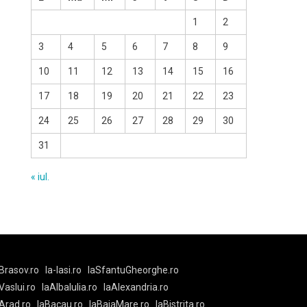
1
2
3
4
5
6
7
8
9
10
11
12
13
14
15
16
17
18
19
20
21
22
23
24
25
26
27
28
29
30
31
« iul.
Brasov.ro
la-Iasi.ro
laSfantuGheorghe.ro
aVaslui.ro
laAlbaIulia.ro
laAlexandria.ro
Arad.ro
laBacau.ro
laBaiaMare.ro
laBistrita.ro