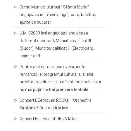
Creșa Municipiului Iași ” Sfânta Maria”
angajeaza infirmiere, îngrijitoare, bucătar,
ajutor de bucătar
U.M. 02033 Iasi angajeaza angajeaza
Referent debutant, Muncitor calificat III
(Sudor), Muncitor calificat III (Electrician),
Inginer gr. II
Printre alte numeroase evenimente
remarcabile, programul cultural al zilelor
următoare aduce, la Iasi, în atenția publicului
nu mai puțin de trei premiere teatrale
Concert BEethoven ROCKs – Orchestra
Simfonică București la Iasi
Concert Essence of DELIA la Iasi