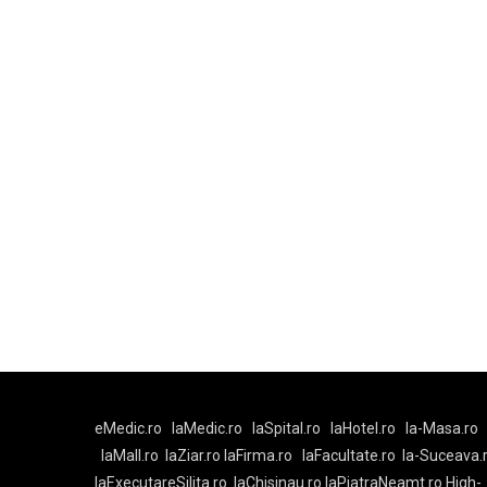
eMedic.ro
laMedic.ro
laSpital.ro
laHotel.ro
la-Masa.ro
laMall.ro
laZiar.ro
laFirma.ro
laFacultate.ro
la-Suceava.
laExecutareSilita.ro
laChisinau.ro
laPiatraNeamt.ro
High-