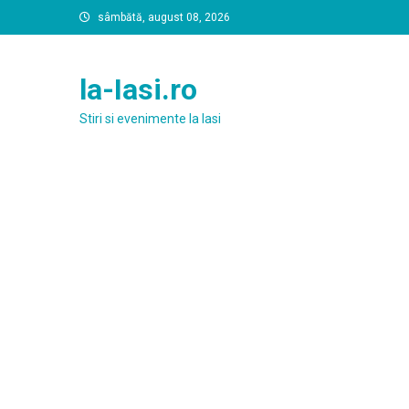
Skip
sâmbătă, august 08, 2026
to
content
la-Iasi.ro
Stiri si evenimente la Iasi