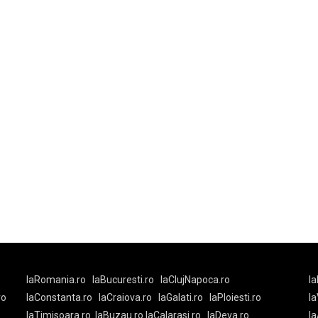
laRomania.ro
laBucuresti.ro
laClujNapoca.ro
la
ro
laConstanta.ro
laCraiova.ro
laGalati.ro
laPloiesti.ro
l
laTimisoara.ro
laBuzau.ro
laCalarasi.ro
laDeva.ro
la