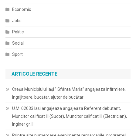
Economic
Jobs
Politic
Social
Sport
ARTICOLE RECENTE
Creșa Municipiului Iași ” Sfânta Maria” angajeaza infirmiere,
îngrijitoare, bucătar, ajutor de bucătar
U.M. 02033 Iasi angajeaza angajeaza Referent debutant,
Muncitor calificat III (Sudor), Muncitor calificat III (Electrician),
Inginer gr. II
Printre alte numeroase evenimente remarcabile, programul