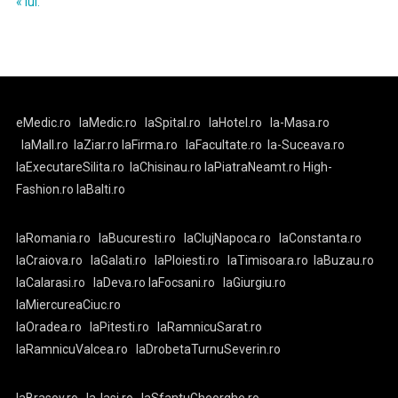
« iul.
eMedic.ro
laMedic.ro
laSpital.ro
laHotel.ro
la-Masa.ro
laMall.ro
laZiar.ro
laFirma.ro
laFacultate.ro
la-Suceava.ro
laExecutareSilita.ro
laChisinau.ro
laPiatraNeamt.ro
High-
Fashion.ro
laBalti.ro
laRomania.ro
laBucuresti.ro
laClujNapoca.ro
laConstanta.ro
laCraiova.ro
laGalati.ro
laPloiesti.ro
laTimisoara.ro
laBuzau.ro
laCalarasi.ro
laDeva.ro
laFocsani.ro
laGiurgiu.ro
laMiercureaCiuc.ro
laOradea.ro
laPitesti.ro
laRamnicuSarat.ro
laRamnicuValcea.ro
laDrobetaTurnuSeverin.ro