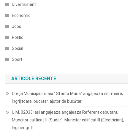
Divertisment
Economic
Jobs
Politic
Social
Sport
ARTICOLE RECENTE
Creșa Municipiului Iași ” Sfânta Maria” angajeaza infirmiere,
îngrijitoare, bucătar, ajutor de bucătar
U.M. 02033 Iasi angajeaza angajeaza Referent debutant,
Muncitor calificat III (Sudor), Muncitor calificat III (Electrician),
Inginer gr. II