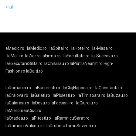
« iul.
eMedic.ro
laMedic.ro
laSpital.ro
laHotel.ro
la-Masa.ro
laMall.ro
laZiar.ro
laFirma.ro
laFacultate.ro
la-Suceava.ro
laExecutareSilita.ro
laChisinau.ro
laPiatraNeamt.ro
High-
Fashion.ro
laBalti.ro
laRomania.ro
laBucuresti.ro
laClujNapoca.ro
laConstanta.ro
laCraiova.ro
laGalati.ro
laPloiesti.ro
laTimisoara.ro
laBuzau.ro
laCalarasi.ro
laDeva.ro
laFocsani.ro
laGiurgiu.ro
laMiercureaCiuc.ro
laOradea.ro
laPitesti.ro
laRamnicuSarat.ro
laRamnicuValcea.ro
laDrobetaTurnuSeverin.ro