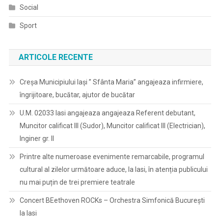
Social
Sport
ARTICOLE RECENTE
Creșa Municipiului Iași ” Sfânta Maria” angajeaza infirmiere,
îngrijitoare, bucătar, ajutor de bucătar
U.M. 02033 Iasi angajeaza angajeaza Referent debutant,
Muncitor calificat III (Sudor), Muncitor calificat III (Electrician),
Inginer gr. II
Printre alte numeroase evenimente remarcabile, programul
cultural al zilelor următoare aduce, la Iasi, în atenția publicului
nu mai puțin de trei premiere teatrale
Concert BEethoven ROCKs – Orchestra Simfonică București
la Iasi