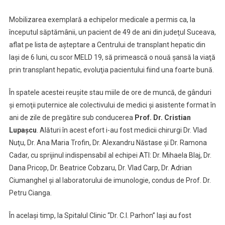
Mobilizarea exemplară a echipelor medicale a permis ca, la
începutul săptămânii, un pacient de 49 de ani din judeţul Suceava,
aflat pe lista de aşteptare a Centrului de transplant hepatic din
Iaşi de 6 luni, cu scor MELD 19, să primească o nouă şansă la viaţă
prin transplant hepatic, evoluţia pacientului fiind una foarte bună.
În spatele acestei reuşite stau miile de ore de muncă, de gânduri
şi emoţii puternice ale colectivului de medici şi asistente format în
ani de zile de pregătire sub conducerea
Prof. Dr. Cristian
Lupaşcu
. Alături în acest efort i-au fost medicii chirurgi Dr. Vlad
Nuţu, Dr. Ana Maria Trofin, Dr. Alexandru Năstase şi Dr. Ramona
Cadar, cu sprijinul indispensabil al echipei ATI: Dr. Mihaela Blaj, Dr.
Dana Pricop, Dr. Beatrice Cobzaru, Dr. Vlad Carp, Dr. Adrian
Ciumanghel şi al laboratorului de imunologie, condus de Prof. Dr.
Petru Cianga.
În acelaşi timp, la Spitalul Clinic “Dr. C.I. Parhon” Iaşi au fost