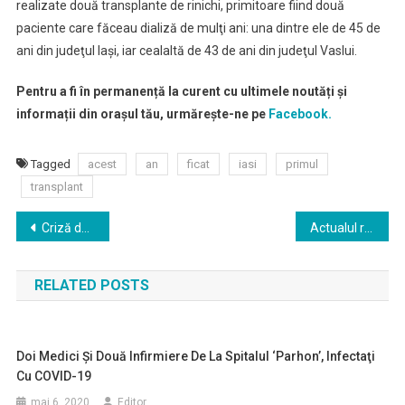
realizate două transplante de rinichi, primitoare fiind două
paciente care făceau dializă de mulţi ani: una dintre ele de 45 de
ani din judeţul Iaşi, iar cealaltă de 43 de ani din judeţul Vaslui.
Pentru a fi în permanență la curent cu ultimele noutăți și
informații din orașul tău, urmărește-ne pe
Facebook.
Tagged
acest
an
ficat
iasi
primul
transplant
Navigare
Criză de neuropsihiatri pediatri la Institutul de Neuropsihiatrie Socola din Iaşi
Actualul rector al UMF Iaşi a primit încă un mandat la conducerea universității
în
RELATED POSTS
articole
Doi Medici Şi Două Infirmiere De La Spitalul ‘Parhon’, Infectaţi
Cu COVID-19
mai 6, 2020
Editor