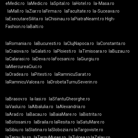
eMedic.ro
laMedic.ro
laSpital.ro
laHotel.ro
la-Masa.ro
laMall.ro
laZiar.ro
laFirma.ro
laFacultate.ro
la-Suceava.ro
laExecutareSilita.ro
laChisinau.ro
laPiatraNeamt.ro
High-
Fashion.ro
laBalti.ro
laRomania.ro
laBucuresti.ro
laClujNapoca.ro
laConstanta.ro
laCraiova.ro
laGalati.ro
laPloiesti.ro
laTimisoara.ro
laBuzau.ro
laCalarasi.ro
laDeva.ro
laFocsani.ro
laGiurgiu.ro
laMiercureaCiuc.ro
laOradea.ro
laPitesti.ro
laRamnicuSarat.ro
laRamnicuValcea.ro
laDrobetaTurnuSeverin.ro
laBrasov.ro
la-Iasi.ro
laSfantuGheorghe.ro
laVaslui.ro
laAlbaIulia.ro
laAlexandria.ro
laArad.ro
laBacau.ro
laBaiaMare.ro
laBistrita.ro
laBotosani.ro
laBraila.ro
laResita.ro
laSatuMare.ro
laSibiu.ro
laSlatina.ro
laSlobozia.ro
laTargoviste.ro
laTarguJiu.ro
laTarguMures.ro
laTulcea.ro
laZalau.ro