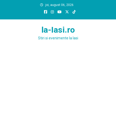
Skip
joi, august 06, 2026
to
content
la-Iasi.ro
Stiri si evenimente la Iasi