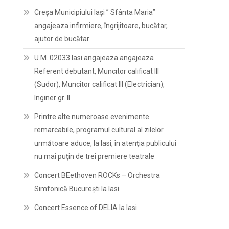
Creșa Municipiului Iași ” Sfânta Maria”
angajeaza infirmiere, îngrijitoare, bucătar,
ajutor de bucătar
U.M. 02033 Iasi angajeaza angajeaza
Referent debutant, Muncitor calificat III
(Sudor), Muncitor calificat III (Electrician),
Inginer gr. II
Printre alte numeroase evenimente
remarcabile, programul cultural al zilelor
următoare aduce, la Iasi, în atenția publicului
nu mai puțin de trei premiere teatrale
Concert BEethoven ROCKs – Orchestra
Simfonică București la Iasi
Concert Essence of DELIA la Iasi