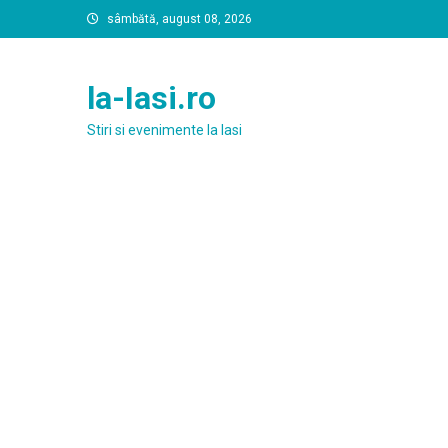
Skip
sâmbătă, august 08, 2026
to
content
la-Iasi.ro
Stiri si evenimente la Iasi