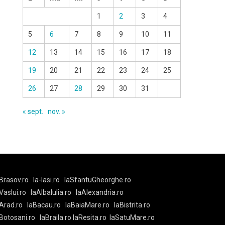
1
2
3
4
5
6
7
8
9
10
11
12
13
14
15
16
17
18
19
20
21
22
23
24
25
26
27
28
29
30
31
« sept.
nov. »
Brasov.ro
la-Iasi.ro
laSfantuGheorghe.ro
aVaslui.ro
laAlbaIulia.ro
laAlexandria.ro
Arad.ro
laBacau.ro
laBaiaMare.ro
laBistrita.ro
Botosani.ro
laBraila.ro
laResita.ro
laSatuMare.ro