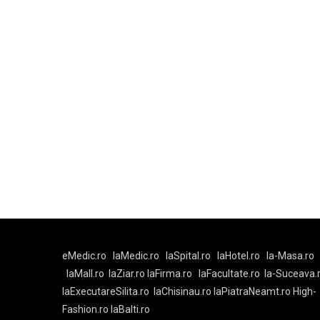
eMedic.ro
laMedic.ro
laSpital.ro
laHotel.ro
la-Masa.ro
laMall.ro
laZiar.ro
laFirma.ro
laFacultate.ro
la-Suceava.
laExecutareSilita.ro
laChisinau.ro
laPiatraNeamt.ro
High-
Fashion.ro
laBalti.ro