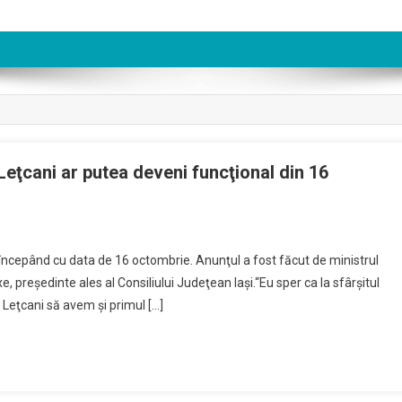
 Leţcani ar putea deveni funcţional din 16
ne începând cu data de 16 octombrie. Anunţul a fost făcut de ministrul
e, preşedinte ales al Consiliului Judeţean Iaşi.“Eu sper ca la sfârşitul
 Leţcani să avem şi primul […]