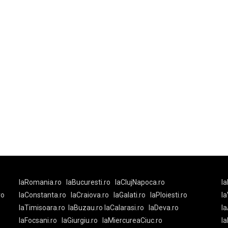
laRomania.ro
laBucuresti.ro
laClujNapoca.ro
la
ro
laConstanta.ro
laCraiova.ro
laGalati.ro
laPloiesti.ro
l
laTimisoara.ro
laBuzau.ro
laCalarasi.ro
laDeva.ro
la
laFocsani.ro
laGiurgiu.ro
laMiercureaCiuc.ro
la