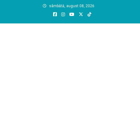
Skip
sâmbătă, august 08, 2026
to
content