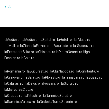
« iul.
eMedic.ro
laMedic.ro
laSpital.ro
laHotel.ro
la-Masa.ro
laMall.ro
laZiar.ro
laFirma.ro
laFacultate.ro
la-Suceava.ro
laExecutareSilita.ro
laChisinau.ro
laPiatraNeamt.ro
High-
Fashion.ro
laBalti.ro
laRomania.ro
laBucuresti.ro
laClujNapoca.ro
laConstanta.ro
laCraiova.ro
laGalati.ro
laPloiesti.ro
laTimisoara.ro
laBuzau.ro
laCalarasi.ro
laDeva.ro
laFocsani.ro
laGiurgiu.ro
laMiercureaCiuc.ro
laOradea.ro
laPitesti.ro
laRamnicuSarat.ro
laRamnicuValcea.ro
laDrobetaTurnuSeverin.ro