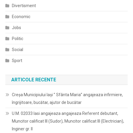
Divertisment
Economic
Jobs
Politic
Social
Sport
ARTICOLE RECENTE
Creșa Municipiului Iași ” Sfânta Maria” angajeaza infirmiere,
îngrijitoare, bucătar, ajutor de bucătar
U.M. 02033 Iasi angajeaza angajeaza Referent debutant,
Muncitor calificat III (Sudor), Muncitor calificat III (Electrician),
Inginer gr. II