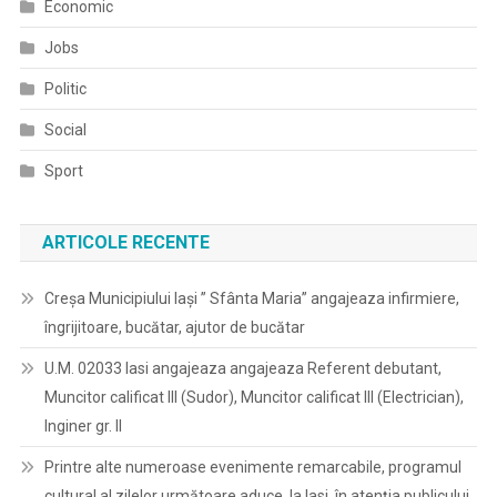
Economic
Jobs
Politic
Social
Sport
ARTICOLE RECENTE
Creșa Municipiului Iași ” Sfânta Maria” angajeaza infirmiere,
îngrijitoare, bucătar, ajutor de bucătar
U.M. 02033 Iasi angajeaza angajeaza Referent debutant,
Muncitor calificat III (Sudor), Muncitor calificat III (Electrician),
Inginer gr. II
Printre alte numeroase evenimente remarcabile, programul
cultural al zilelor următoare aduce, la Iasi, în atenția publicului