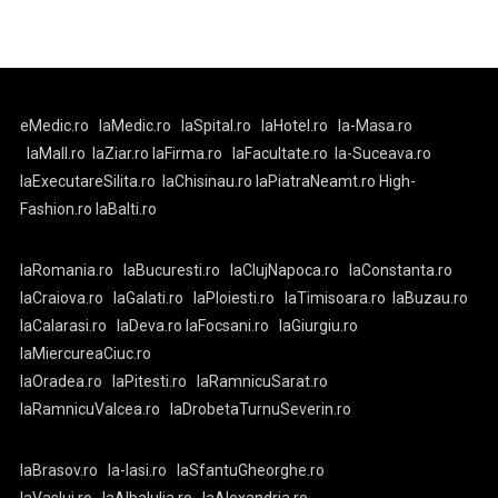
eMedic.ro
laMedic.ro
laSpital.ro
laHotel.ro
la-Masa.ro
laMall.ro
laZiar.ro
laFirma.ro
laFacultate.ro
la-Suceava.ro
laExecutareSilita.ro
laChisinau.ro
laPiatraNeamt.ro
High-
Fashion.ro
laBalti.ro
laRomania.ro
laBucuresti.ro
laClujNapoca.ro
laConstanta.ro
laCraiova.ro
laGalati.ro
laPloiesti.ro
laTimisoara.ro
laBuzau.ro
laCalarasi.ro
laDeva.ro
laFocsani.ro
laGiurgiu.ro
laMiercureaCiuc.ro
laOradea.ro
laPitesti.ro
laRamnicuSarat.ro
laRamnicuValcea.ro
laDrobetaTurnuSeverin.ro
laBrasov.ro
la-Iasi.ro
laSfantuGheorghe.ro