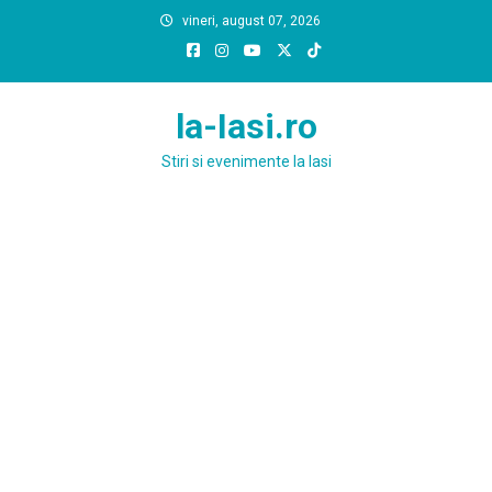
Skip
vineri, august 07, 2026
to
content
la-Iasi.ro
Stiri si evenimente la Iasi