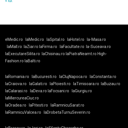
« iul.
eMedic.ro
laMedic.ro
laSpital.ro
laHotel.ro
la-Masa.ro
laMall.ro
laZiar.ro
laFirma.ro
laFacultate.ro
la-Suceava.ro
laExecutareSilita.ro
laChisinau.ro
laPiatraNeamt.ro
High-
Fashion.ro
laBalti.ro
laRomania.ro
laBucuresti.ro
laClujNapoca.ro
laConstanta.ro
laCraiova.ro
laGalati.ro
laPloiesti.ro
laTimisoara.ro
laBuzau.ro
laCalarasi.ro
laDeva.ro
laFocsani.ro
laGiurgiu.ro
laMiercureaCiuc.ro
laOradea.ro
laPitesti.ro
laRamnicuSarat.ro
laRamnicuValcea.ro
laDrobetaTurnuSeverin.ro