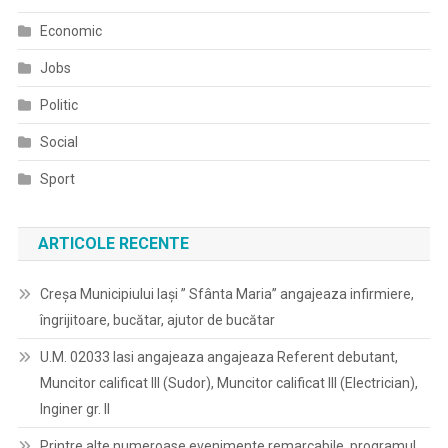
Economic
Jobs
Politic
Social
Sport
ARTICOLE RECENTE
Creșa Municipiului Iași ” Sfânta Maria” angajeaza infirmiere,
îngrijitoare, bucătar, ajutor de bucătar
U.M. 02033 Iasi angajeaza angajeaza Referent debutant,
Muncitor calificat III (Sudor), Muncitor calificat III (Electrician),
Inginer gr. II
Printre alte numeroase evenimente remarcabile, programul