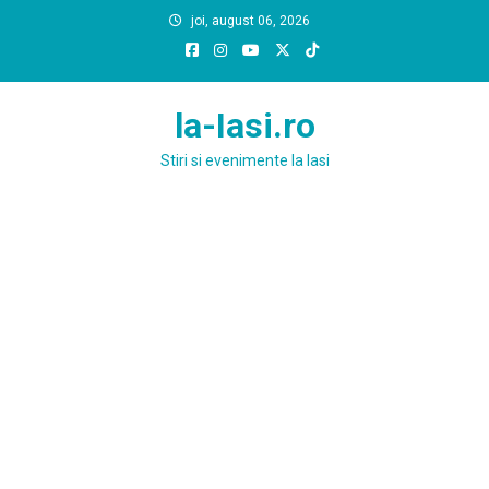
Skip
joi, august 06, 2026
to
content
la-Iasi.ro
Stiri si evenimente la Iasi