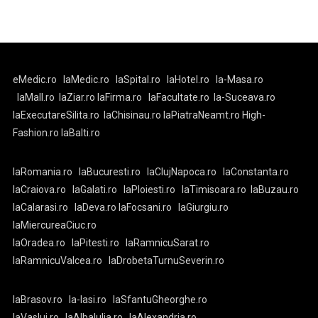
eMedic.ro
laMedic.ro
laSpital.ro
laHotel.ro
la-Masa.ro
laMall.ro
laZiar.ro
laFirma.ro
laFacultate.ro
la-Suceava.ro
laExecutareSilita.ro
laChisinau.ro
laPiatraNeamt.ro
High-
Fashion.ro
laBalti.ro
laRomania.ro
laBucuresti.ro
laClujNapoca.ro
laConstanta.ro
laCraiova.ro
laGalati.ro
laPloiesti.ro
laTimisoara.ro
laBuzau.ro
laCalarasi.ro
laDeva.ro
laFocsani.ro
laGiurgiu.ro
laMiercureaCiuc.ro
laOradea.ro
laPitesti.ro
laRamnicuSarat.ro
laRamnicuValcea.ro
laDrobetaTurnuSeverin.ro
laBrasov.ro
la-Iasi.ro
laSfantuGheorghe.ro
laVaslui.ro
laAlbaIulia.ro
laAlexandria.ro