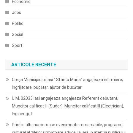
Economic
Jobs
Politic
Social
Sport
ARTICOLE RECENTE
Creșa Municipiului Iași ” Sfânta Maria” angajeaza infirmiere,
îngrijitoare, bucătar, ajutor de bucătar
U.M. 02033 Iasi angajeaza angajeaza Referent debutant,
Muncitor calificat III (Sudor), Muncitor calificat III (Electrician),
Inginer gr. II
Printre alte numeroase evenimente remarcabile, programul
cultural al zilelor următoare aduce, la Iasi, în atenția publicului