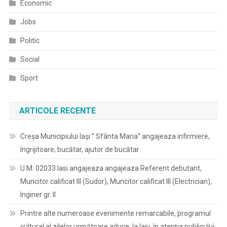
Economic
Jobs
Politic
Social
Sport
ARTICOLE RECENTE
Creșa Municipiului Iași ” Sfânta Maria” angajeaza infirmiere,
îngrijitoare, bucătar, ajutor de bucătar
U.M. 02033 Iasi angajeaza angajeaza Referent debutant,
Muncitor calificat III (Sudor), Muncitor calificat III (Electrician),
Inginer gr. II
Printre alte numeroase evenimente remarcabile, programul
cultural al zilelor următoare aduce, la Iasi, în atenția publicului