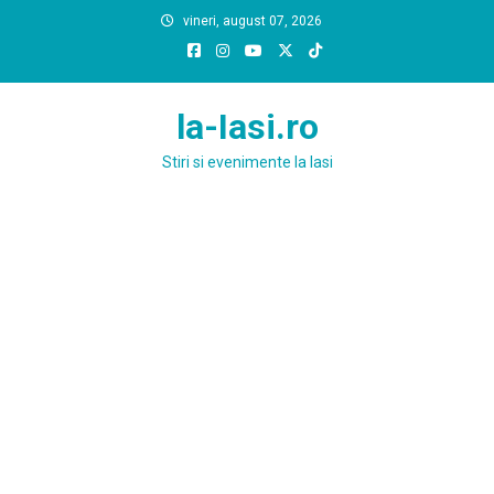
Skip
vineri, august 07, 2026
to
content
la-Iasi.ro
Stiri si evenimente la Iasi