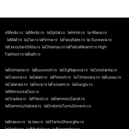
eMedic.ro
laMedic.ro
laSpital.ro
laHotel.ro
la-Masa.ro
laMall.ro
laZiar.ro
laFirma.ro
laFacultate.ro
la-Suceava.ro
laExecutareSilita.ro
laChisinau.ro
laPiatraNeamt.ro
High-
Fashion.ro
laBalti.ro
laRomania.ro
laBucuresti.ro
laClujNapoca.ro
laConstanta.ro
laCraiova.ro
laGalati.ro
laPloiesti.ro
laTimisoara.ro
laBuzau.ro
laCalarasi.ro
laDeva.ro
laFocsani.ro
laGiurgiu.ro
laMiercureaCiuc.ro
laOradea.ro
laPitesti.ro
laRamnicuSarat.ro
laRamnicuValcea.ro
laDrobetaTurnuSeverin.ro
laBrasov.ro
la-Iasi.ro
laSfantuGheorghe.ro