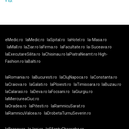
« iul.
eMedic.ro
laMedic.ro
laSpital.ro
laHotel.ro
la-Masa.ro
laMall.ro
laZiar.ro
laFirma.ro
laFacultate.ro
la-Suceava.ro
laExecutareSilita.ro
laChisinau.ro
laPiatraNeamt.ro
High-
Fashion.ro
laBalti.ro
laRomania.ro
laBucuresti.ro
laClujNapoca.ro
laConstanta.ro
laCraiova.ro
laGalati.ro
laPloiesti.ro
laTimisoara.ro
laBuzau.ro
laCalarasi.ro
laDeva.ro
laFocsani.ro
laGiurgiu.ro
laMiercureaCiuc.ro
laOradea.ro
laPitesti.ro
laRamnicuSarat.ro
laRamnicuValcea.ro
laDrobetaTurnuSeverin.ro