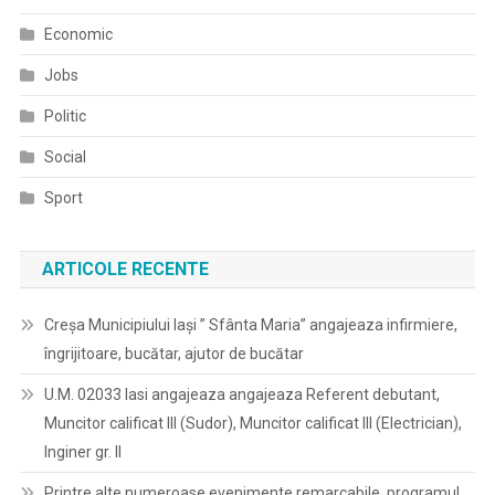
Economic
Jobs
Politic
Social
Sport
ARTICOLE RECENTE
Creșa Municipiului Iași ” Sfânta Maria” angajeaza infirmiere,
îngrijitoare, bucătar, ajutor de bucătar
U.M. 02033 Iasi angajeaza angajeaza Referent debutant,
Muncitor calificat III (Sudor), Muncitor calificat III (Electrician),
Inginer gr. II
Printre alte numeroase evenimente remarcabile, programul