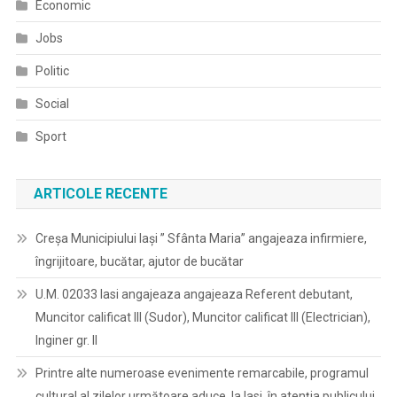
Economic
Jobs
Politic
Social
Sport
ARTICOLE RECENTE
Creșa Municipiului Iași ” Sfânta Maria” angajeaza infirmiere,
îngrijitoare, bucătar, ajutor de bucătar
U.M. 02033 Iasi angajeaza angajeaza Referent debutant,
Muncitor calificat III (Sudor), Muncitor calificat III (Electrician),
Inginer gr. II
Printre alte numeroase evenimente remarcabile, programul
cultural al zilelor următoare aduce, la Iasi, în atenția publicului