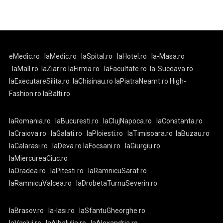
eMedic.ro
laMedic.ro
laSpital.ro
laHotel.ro
la-Masa.ro
laMall.ro
laZiar.ro
laFirma.ro
laFacultate.ro
la-Suceava.ro
laExecutareSilita.ro
laChisinau.ro
laPiatraNeamt.ro
High-
Fashion.ro
laBalti.ro
laRomania.ro
laBucuresti.ro
laClujNapoca.ro
laConstanta.ro
laCraiova.ro
laGalati.ro
laPloiesti.ro
laTimisoara.ro
laBuzau.ro
laCalarasi.ro
laDeva.ro
laFocsani.ro
laGiurgiu.ro
laMiercureaCiuc.ro
laOradea.ro
laPitesti.ro
laRamnicuSarat.ro
laRamnicuValcea.ro
laDrobetaTurnuSeverin.ro
laBrasov.ro
la-Iasi.ro
laSfantuGheorghe.ro