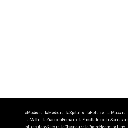
eMedic.ro
laMedic.ro
laSpital.ro
laHotel.ro
la-Masa.ro
laMall.ro
laZiar.ro
laFirma.ro
laFacultate.ro
la-Suceava.
laExecutareSilita.ro
laChisinau.ro
laPiatraNeamt.ro
High-