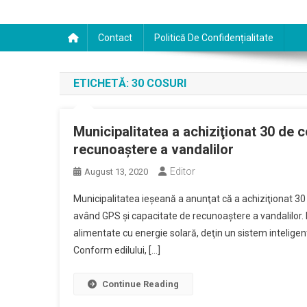
Contact
Politică De Confidențialitate
ETICHETĂ:
30 COSURI
Municipalitatea a achiziţionat 30 de 
recunoaştere a vandalilor
Editor
August 13, 2020
Municipalitatea ieşeană a anunţat că a achiziţionat 30
având GPS şi capacitate de recunoaştere a vandalilor. P
alimentate cu energie solară, deţin un sistem intelige
Conform edilului, […]
Continue Reading