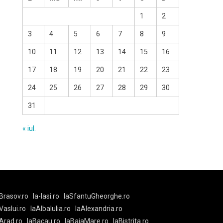
1
2
3
4
5
6
7
8
9
10
11
12
13
14
15
16
17
18
19
20
21
22
23
24
25
26
27
28
29
30
31
« iul.
Brasov.ro
la-Iasi.ro
laSfantuGheorghe.ro
aVaslui.ro
laAlbaIulia.ro
laAlexandria.ro
Arad.ro
laBacau.ro
laBaiaMare.ro
laBistrita.ro