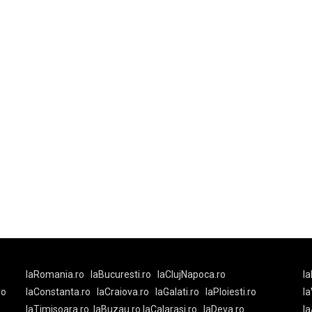
laRomania.ro
laBucuresti.ro
laClujNapoca.ro
la
ro
laConstanta.ro
laCraiova.ro
laGalati.ro
laPloiesti.ro
l
laTimisoara.ro
laBuzau.ro
laCalarasi.ro
laDeva.ro
la