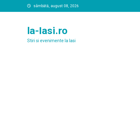
Skip
sâmbătă, august 08, 2026
to
content
la-Iasi.ro
Stiri si evenimente la Iasi