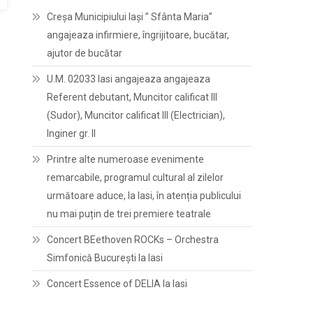
Creșa Municipiului Iași ” Sfânta Maria”
angajeaza infirmiere, îngrijitoare, bucătar,
ajutor de bucătar
U.M. 02033 Iasi angajeaza angajeaza
Referent debutant, Muncitor calificat III
(Sudor), Muncitor calificat III (Electrician),
Inginer gr. II
Printre alte numeroase evenimente
remarcabile, programul cultural al zilelor
următoare aduce, la Iasi, în atenția publicului
nu mai puțin de trei premiere teatrale
Concert BEethoven ROCKs – Orchestra
Simfonică București la Iasi
Concert Essence of DELIA la Iasi